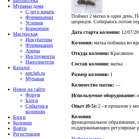
Библиотека
Муравьи дома
С чего начать
Поймал 2 матки в один день. П
Формикарии
шприцов. Собираюсь потом пе
Условия
Кормление
Дата старта кoлонии:
12/07/20
Мастерская
Инкубаторы
Кoлония:
матка поймана во вр
Формикарии
Арены
Откуда кoлония:
Красавино
Инструменты
Наполнители
Состав кoлонии:
матка
Каталог
antclub.ru
Размер кoлонии:
1
Муравьи
Количество маток:
—
Новое на сайте
Форум
Используемое оборудование:
и
Блоги
События в
Опыт (0-5):
2 - в прошлом у м
колониях
Колония
Блоги
функциональное образование, с
Колонии
поддерживающих регулярные 
Войти
Peгиcтpaция
Поймал маток ›