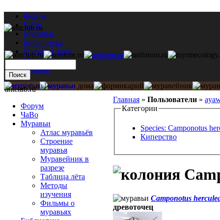
Форум
ЧаВо
Муравьи
Библиотека
Муравьи дома
Мастерская
Каталог
antclub.ru
Главная
»
Пользователи
»
aya
Форум
Категории
ЧаВо
Муравьи
Species: Camponotus her
Атлас муравьёв
Киперство
Строение
муравья
Муравейник в
разрезе
Campo
Таблица лёта
Методы
изучения
Camponotus hercule
Фильмы о
древоточец
муравьях