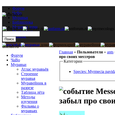
Форум
ЧаВо
Муравьи
Библиотека
Муравьи дома
Мастерская
Каталог
antclub.ru
Главная
»
Пользователи
»
ants
Форум
про своих мессеров
ЧаВо
Категории
Муравьи
Атлас муравьёв
Species: Myrmecia pavid
Строение
муравья
Муравейник в
разрезе
Messo
Таблица лёта
Методы
забыл про свои
изучения
Фильмы о
муравьях