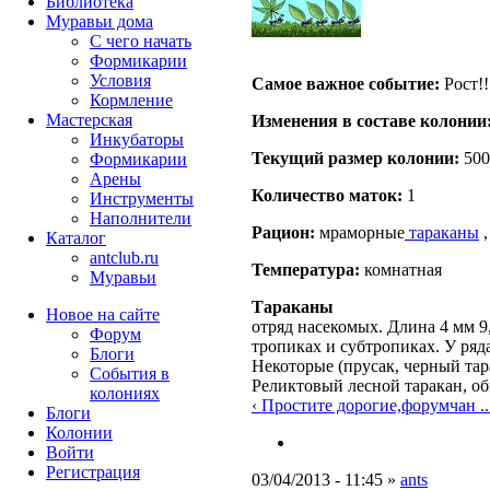
Библиотека
Муравьи дома
С чего начать
Формикарии
Условия
Самое важное событие:
Рост!!!
Кормление
Мастерская
Изменения в составе кoлонии
Инкубаторы
Текущий размер кoлонии:
500
Формикарии
Арены
Количество маток:
1
Инструменты
Наполнители
Рацион:
мраморные
тараканы
,
Каталог
antclub.ru
Температура:
комнатная
Муравьи
Тараканы
Новое на сайте
отряд насекомых. Длина 4 мм 9
Форум
тропиках и субтропиках. У ряд
Блоги
Некоторые (прусак, черный тар
События в
Реликтовый лесной таракан, о
колониях
‹ Простите дорогие,форумчан ..
Блоги
Колонии
Войти
Peгиcтpaция
03/04/2013 - 11:45 »
ants