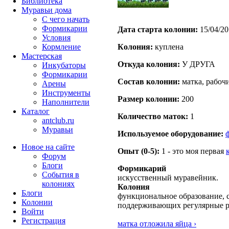
Библиотека
Муравьи дома
С чего начать
Формикарии
Дата старта кoлонии:
15/04/20
Условия
Кормление
Кoлония:
куплена
Мастерская
Откуда кoлония:
У ДРУГА
Инкубаторы
Формикарии
Состав кoлонии:
матка, рабоч
Арены
Инструменты
Размер кoлонии:
200
Наполнители
Каталог
Количество маток:
1
antclub.ru
Муравьи
Используемое оборудование:
Новое на сайте
Опыт (0-5):
1 - это моя первая
Форум
Блоги
Формикарий
События в
искусственный муравейник.
колониях
Колония
Блоги
функциональное образование, с
Колонии
поддерживающих регулярные 
Войти
Peгиcтpaция
матка отложила яйца ›