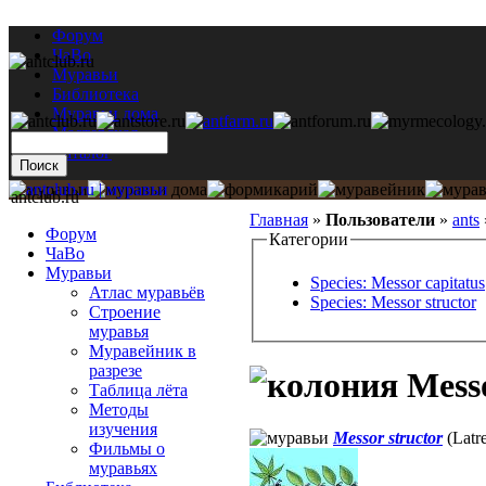
Форум
ЧаВо
Муравьи
Библиотека
Муравьи дома
Мастерская
Каталог
antclub.ru
Главная
»
Пользователи
»
ants
Форум
Категории
ЧаВо
Муравьи
Species: Messor capitatus
Атлас муравьёв
Species: Messor structor
Строение
муравья
Муравейник в
разрезе
Messo
Таблица лёта
Методы
изучения
Messor structor
(Latre
Фильмы о
муравьях