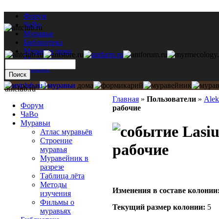
Форум
ЧаВо
Муравьи
Библиотека
Муравьи дома
Мастерская
Каталог
antclub.ru
Главная
»
Пользователи
»
Alek
Форум
рабочие
ЧаВо
Муравьи
Lasiu
Атлас муравьёв
Строение
рабочие
муравья
Муравейник в
разрезе
Таблица лёта
Методы
Изменения в составе кoлонии
изучения
Фильмы о
Текущий размер кoлонии:
5
муравьях