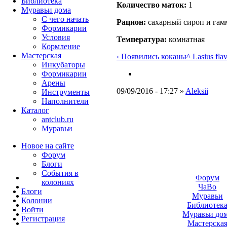
Библиотека
Количество маток:
1
Муравьи дома
С чего начать
Рацион:
сахарный сироп и гам
Формикарии
Условия
Температура:
комнатная
Кормление
Мастерская
‹ Появились коканы
^ Lasius fla
Инкубаторы
Формикарии
Арены
09/09/2016 - 17:27 »
Aleksii
Инструменты
Наполнители
Каталог
antclub.ru
Муравьи
Новое на сайте
Форум
Блоги
События в
Форум
колониях
ЧаВо
Блоги
Муравьи
Колонии
Библиотек
Войти
Муравьи до
Peгиcтpaция
Мастерска