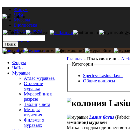
Форум
ЧаВо
Муравьи
Библиотека
Муравьи дома
Мастерская
Каталог
antclub.ru
Главная
»
Пользователи
»
Alek
Форум
Категории
ЧаВо
Муравьи
Species: Lasius flavus
Атлас муравьёв
Общие вопросы
Строение
муравья
Муравейник в
разрезе
Lasiu
Таблица лёта
Методы
изучения
Lasius flavus
(Fabrici
Фильмы о
земляной) муравей
муравьях
Матка в гордом одиночестве ти