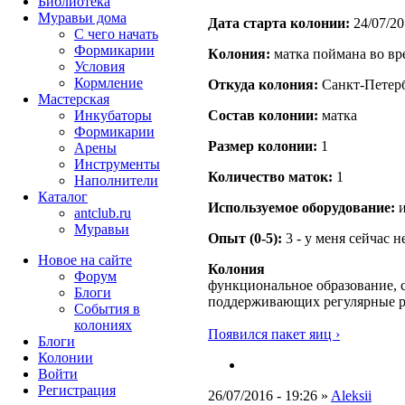
Библиотека
Муравьи дома
Дата старта кoлонии:
24/07/20
С чего начать
Формикарии
Кoлония:
матка поймана во вр
Условия
Кормление
Откуда кoлония:
Санкт-Петер
Мастерская
Инкубаторы
Состав кoлонии:
матка
Формикарии
Размер кoлонии:
1
Арены
Инструменты
Количество маток:
1
Наполнители
Каталог
Используемое оборудование:
и
antclub.ru
Муравьи
Опыт (0-5):
3 - у меня сейчас 
Новое на сайте
Колония
Форум
функциональное образование, с
Блоги
поддерживающих регулярные 
События в
колониях
Появился пакет яиц ›
Блоги
Колонии
Войти
Peгиcтpaция
26/07/2016 - 19:26 »
Aleksii