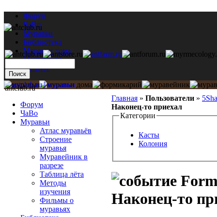
Форум
ЧаВо
Муравьи
Библиотека
Муравьи дома
Мастерская
Каталог
antclub.ru
Главная
»
Пользователи
»
5Sh
Форум
Наконец-то приехал
ЧаВо
Категории
Муравьи
Атлас муравьёв
Касты
Строение
Колония
муравья
Муравейник в
разрезе
Таблица лёта
Formi
Методы
изучения
Наконец-то пр
Фильмы о
муравьях