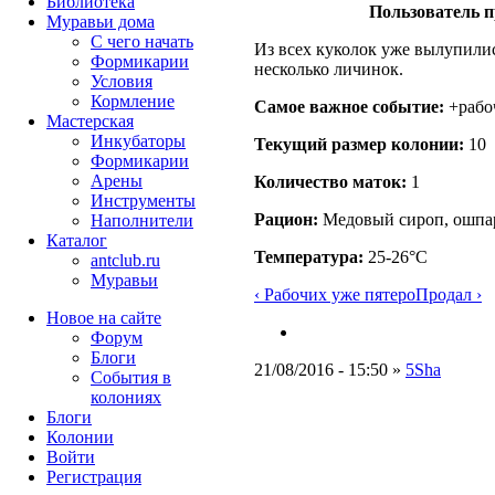
Библиотека
Пользователь п
Муравьи дома
С чего начать
Из всех куколок уже вылупилис
Формикарии
несколько личинок.
Условия
Кормление
Самое важное событие:
+рабоч
Мастерская
Инкубаторы
Текущий размер кoлонии:
10
Формикарии
Арены
Количество маток:
1
Инструменты
Рацион:
Медовый сироп, ошпар
Наполнители
Каталог
Температура:
25-26°C
antclub.ru
Муравьи
‹ Рабочих уже пятеро
Продал ›
Новое на сайте
Форум
Блоги
21/08/2016 - 15:50 »
5Sha
События в
колониях
Блоги
Колонии
Войти
Peгиcтpaция