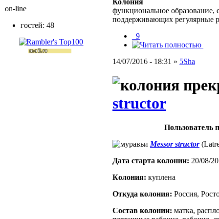
Колония
on-line
функциональное образование, с
поддерживающих регулярные 
гостей: 48
_9
14/07/2016 - 18:31 »
5Sha
structor
Пользователь п
Messor structor
(Latre
Дата старта кoлонии:
20/08/20
Кoлония:
куплена
Откуда кoлония:
Россия, Рост
Состав кoлонии:
матка, распло