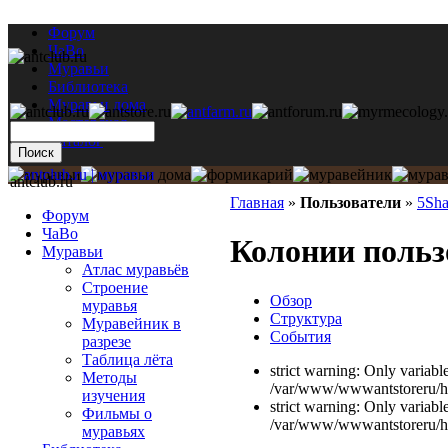
Форум
ЧаВо
Муравьи
Библиотека
Муравьи дома
Мастерская
Каталог
antclub.ru
Главная
»
Пользователи
»
5Sh
Форум
ЧаВо
Колонии польз
Муравьи
Атлас муравьёв
Строение
Обзор
муравья
Структура
Муравейник в
События
разрезе
Таблица лёта
strict warning: Only variabl
Методы
/var/www/wwwantstoreru/htd
изучения
strict warning: Only variabl
Фильмы о
/var/www/wwwantstoreru/htd
муравьях