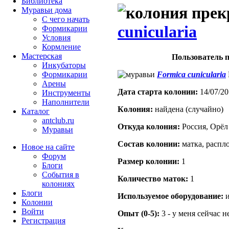
Библиотека
Муравьи дома
С чего начать
cunicularia
Формикарии
Условия
Кормление
Мастерская
Пользователь п
Инкубаторы
Formica cunicularia
Формикарии
Арены
Дата старта кoлонии:
14/07/20
Инструменты
Наполнители
Кoлония:
найдена (случайно)
Каталог
antclub.ru
Откуда кoлония:
Россия, Орёл
Муравьи
Состав кoлонии:
матка, распл
Новое на сайте
Форум
Размер кoлонии:
1
Блоги
События в
Количество маток:
1
колониях
Блоги
Используемое оборудование:
и
Колонии
Войти
Опыт (0-5):
3 - у меня сейчас 
Peгиcтpaция