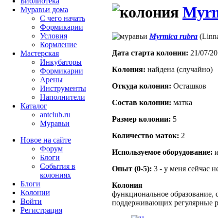
Библиотека
Myrm
Муравьи дома
С чего начать
Формикарии
Условия
Myrmica rubra
(Linn
Кормление
Дата старта кoлонии:
21/07/20
Мастерская
Инкубаторы
Кoлония:
найдена (случайно)
Формикарии
Арены
Откуда кoлония:
Осташков
Инструменты
Наполнители
Состав кoлонии:
матка
Каталог
antclub.ru
Размер кoлонии:
5
Муравьи
Количество маток:
2
Новое на сайте
Форум
Используемое оборудование:
и
Блоги
События в
Опыт (0-5):
3 - у меня сейчас 
колониях
Блоги
Колония
Колонии
функциональное образование, с
Войти
поддерживающих регулярные 
Peгиcтpaция