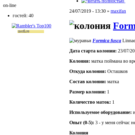
on-line
24/07/2019 - 13:30 »
maxifan
гостей: 40
Form
Formica fusca
Linnae
Дата старта кoлонии:
23/07/20
Кoлония:
матка поймана во вр
Откуда кoлония:
Осташков
Состав кoлонии:
матка
Размер кoлонии:
1
Количество маток:
1
Используемое оборудование:
и
Опыт (0-5):
3 - у меня сейчас 
Колония