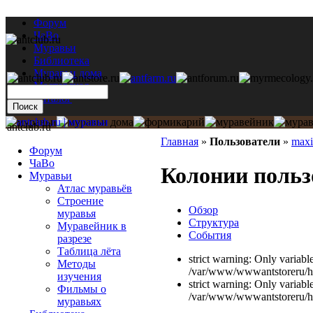
Форум
ЧаВо
Муравьи
Библиотека
Муравьи дома
Мастерская
Каталог
antclub.ru
Главная
»
Пользователи
»
maxi
Форум
ЧаВо
Колонии польз
Муравьи
Атлас муравьёв
Строение
Обзор
муравья
Структура
Муравейник в
События
разрезе
Таблица лёта
strict warning: Only variabl
Методы
/var/www/wwwantstoreru/htd
изучения
strict warning: Only variabl
Фильмы о
/var/www/wwwantstoreru/htd
муравьях