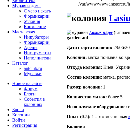
Библиотека
/var/www/wwwantstoreru/htd
Муравьи дома
С чего начать
Lasiu
Формикарии
Условия
Кормление
Мастерская
Lasius niger
(Linnaeu
Инкубаторы
garden ant
Формикарии
Дата старта кoлонии:
29/06/20
Арены
Инструменты
Кoлония:
матка поймана во вр
Наполнители
Каталог
Откуда кoлония:
Киев, Украи
antclub.ru
Муравьи
Состав кoлонии:
матка, распл
Новое на сайте
Размер кoлонии:
1
Форум
Блоги
Количество маток:
более 5
События в
колониях
Используемое оборудование:
и
Блоги
Колонии
Опыт (0-5):
1 - это моя первая
Войти
Peгиcтpaция
Колония