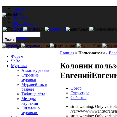
Форум
ЧаВо
Муравьи
Библиотека
Муравьи дома
Мастерская
Каталог
antclub.ru
Главная
»
Пользователи
»
Евг
Форум
ЧаВо
Колонии польз
Муравьи
Атлас муравьёв
ЕвгенийЕвген
Строение
муравья
Муравейник в
Обзор
разрезе
Структура
Таблица лёта
События
Методы
изучения
strict warning: Only variabl
Фильмы о
/var/www/wwwantstoreru/htd
муравьях
strict warning: Only variabl