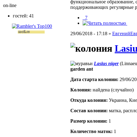
функциональное образование, с
on-line
поддерживающих регулярные 
гостей: 41
_7
29/06/2018 - 17:18 »
ЕвгенийЕв
Lasiu
Lasius niger
(Linnaeu
garden ant
Дата старта кoлонии:
29/06/20
Кoлония:
найдена (случайно)
Откуда кoлония:
Украина, Ки
Состав кoлонии:
матка, распл
Размер кoлонии:
1
Количество маток:
1