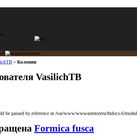
lichТВ
»
Колонии
ователя VasilichТВ
ould be passed by reference in /var/www/wwwantstoreru/htdocs.6/modules
Formica fusca