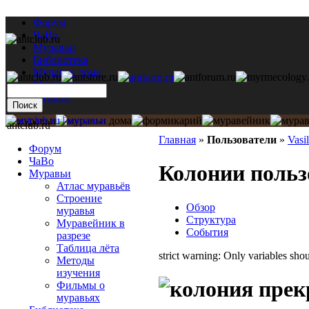
Форум
ЧаВо
Муравьи
Библиотека
Муравьи дома
Мастерская
Каталог
antclub.ru
Главная
»
Пользователи
»
Vasi
Форум
ЧаВо
Колонии польз
Муравьи
Атлас муравьёв
Строение
Обзор
муравья
Структура
Муравейник в
События
разрезе
Таблица лёта
strict warning: Only variables sh
Методы
изучения
Фильмы о
муравьях