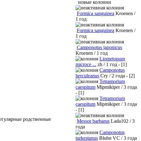
новые колонии
Formica sanguinea
Kroenen /
1 год
Formica sanguinea
Kroenen /
1 год
Camponotus japonicus
Kroenen / 1 год
Liometopum
microce ...
zh / 1 год - [1]
Camponotus
herculeanus
Cry / 2 года - [2]
Tetramorium
caespitum
Mipmikiper / 3 года
- [1]
Tetramorium
caespitum
Mipmikiper / 3 года
- [1]
регулярные родственные
Messor barbarus
Lada102 / 3
года
Camponotus
turkestanus
Bluhn VC / 3 года