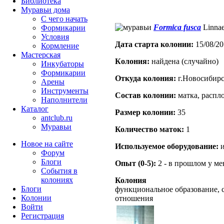
Библиотека
Муравьи дома
С чего начать
Formica fusca
Linnae
Формикарии
Условия
Дата старта кoлонии:
15/08/20
Кормление
Мастерская
Кoлония:
найдена (случайно)
Инкубаторы
Формикарии
Откуда кoлония:
г.Новосибир
Арены
Инструменты
Состав кoлонии:
матка, распло
Наполнители
Каталог
Размер кoлонии:
35
antclub.ru
Муравьи
Количество маток:
1
Новое на сайте
Используемое оборудование:
и
Форум
Блоги
Опыт (0-5):
2 - в прошлом у м
События в
колониях
Колония
Блоги
функциональное образование, 
Колонии
отношения
Войти
Peгиcтpaция