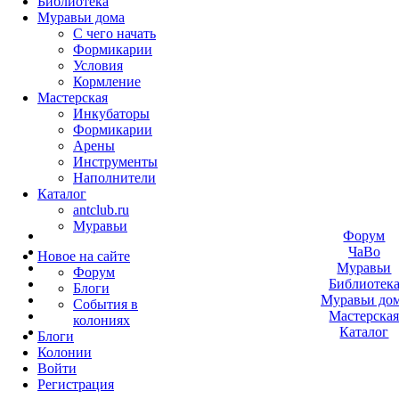
Библиотека
Муравьи дома
С чего начать
Формикарии
Условия
Кормление
Мастерская
Инкубаторы
Формикарии
Арены
Инструменты
Наполнители
Каталог
antclub.ru
Муравьи
Форум
ЧаВо
Новое на сайте
Муравьи
Форум
Библиотек
Блоги
Муравьи до
События в
Мастерска
колониях
Каталог
Блоги
Колонии
Войти
Peгиcтpaция