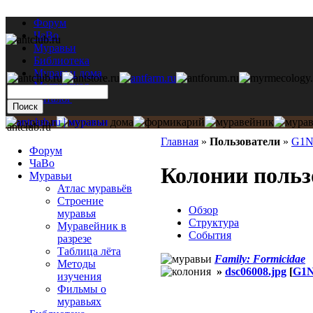
Форум
ЧаВо
Муравьи
Библиотека
Муравьи дома
Мастерская
Каталог
antclub.ru
Главная
»
Пользователи
»
G1N
Форум
ЧаВо
Колонии польз
Муравьи
Атлас муравьёв
Строение
Обзор
муравья
Структура
Муравейник в
События
разрезе
Таблица лёта
Family: Formicidae
Методы
»
dsc06008.jpg
[
G1N
изучения
Фильмы о
муравьях