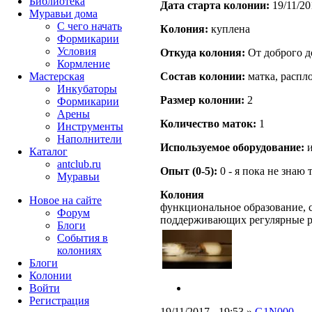
Библиотека
Дата старта кoлонии:
19/11/20
Муравьи дома
С чего начать
Кoлония:
куплена
Формикарии
Условия
Откуда кoлония:
От доброго д
Кормление
Мастерская
Состав кoлонии:
матка, распл
Инкубаторы
Размер кoлонии:
2
Формикарии
Арены
Количество маток:
1
Инструменты
Наполнители
Используемое оборудование:
и
Каталог
antclub.ru
Опыт (0-5):
0 - я пока не знаю 
Муравьи
Колония
Новое на сайте
функциональное образование, с
Форум
поддерживающих регулярные 
Блоги
События в
колониях
Блоги
Колонии
Войти
Peгиcтpaция
19/11/2017 - 19:53 »
G1N000