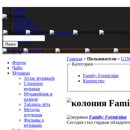
Форум
ЧаВо
Муравьи
Библиотека
Муравьи дома
Мастерская
Каталог
antclub.ru
Главная
»
Пользователи
»
G1N
Форум
Категории
ЧаВо
Муравьи
Family: Formicidae
Атлас муравьёв
Киперство
Строение
муравья
Муравейник в
разрезе
Famil
Таблица лёта
Методы
изучения
Family: Formicidae
Фильмы о
Сегодня стал гордым обладате
муравьях