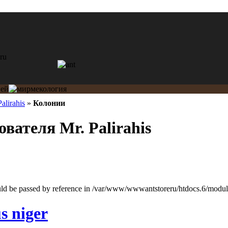
alirahis
»
Колонии
вателя Mr. Palirahis
ould be passed by reference in /var/www/wwwantstoreru/htdocs.6/modules
s niger