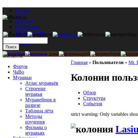
Форум
ЧаВо
Муравьи
Библиотека
Муравьи дома
Мастерская
Каталог
antclub.ru
Главная
»
Пользователи
»
Mr. P
Форум
ЧаВо
Колонии пользо
Муравьи
Атлас муравьёв
Строение
Обзор
муравья
Структура
Муравейник в
События
разрезе
Таблица лёта
strict warning: Only variables sh
Методы
изучения
Lasiu
Фильмы о
муравьях