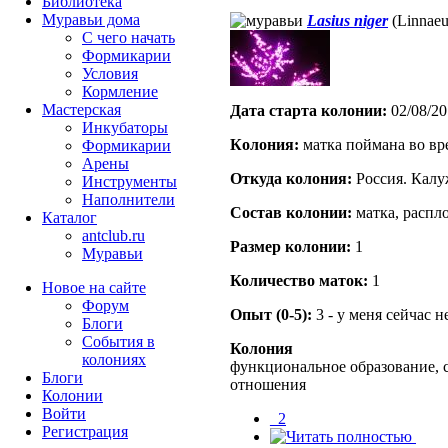
Библиотека
Муравьи дома
Lasius niger
(Linnaeu
С чего начать
Формикарии
Условия
Кормление
Мастерская
Дата старта кoлонии:
02/08/20
Инкубаторы
Кoлония:
матка поймана во вр
Формикарии
Арены
Откуда кoлония:
Россия. Калу
Инструменты
Наполнители
Состав кoлонии:
матка, распл
Каталог
antclub.ru
Размер кoлонии:
1
Муравьи
Количество маток:
1
Новое на сайте
Форум
Опыт (0-5):
3 - у меня сейчас 
Блоги
События в
Колония
колониях
функциональное образование, 
Блоги
отношения
Колонии
Войти
_2
Peгиcтpaция