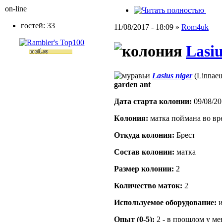
on-line
гостей: 33
11/08/2017 - 18:09 »
Rom4uk
Lasiu
Lasius niger
(Linnaeu
garden ant
Дата старта кoлонии:
09/08/20
Кoлония:
матка поймана во вр
Откуда кoлония:
Брест
Состав кoлонии:
матка
Размер кoлонии:
2
Количество маток:
2
Используемое оборудование:
и
Опыт (0-5):
2 - в прошлом у м