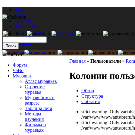
Форум
ЧаВо
Муравьи
Библиотека
Муравьи дома
Мастерская
Каталог
antclub.ru
Главная
»
Пользователи
»
Rom
Форум
ЧаВо
Колонии поль
Муравьи
Атлас муравьёв
Строение
Обзор
муравья
Структура
Муравейник в
События
разрезе
Таблица лёта
strict warning: Only variabl
Методы
/var/www/wwwantstoreru/htd
изучения
strict warning: Only variabl
Фильмы о
/var/www/wwwantstoreru/htd
муравьях