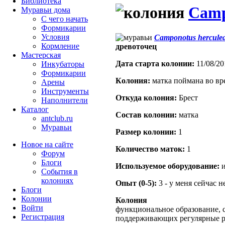
Библиотека
Camp
Муравьи дома
С чего начать
Формикарии
Условия
Camponotus hercule
Кормление
древоточец
Мастерская
Дата старта кoлонии:
11/08/20
Инкубаторы
Формикарии
Кoлония:
матка поймана во вр
Арены
Инструменты
Откуда кoлония:
Брест
Наполнители
Каталог
Состав кoлонии:
матка
antclub.ru
Муравьи
Размер кoлонии:
1
Новое на сайте
Количество маток:
1
Форум
Блоги
Используемое оборудование:
и
События в
колониях
Опыт (0-5):
3 - у меня сейчас 
Блоги
Колонии
Колония
Войти
функциональное образование, с
Peгиcтpaция
поддерживающих регулярные 