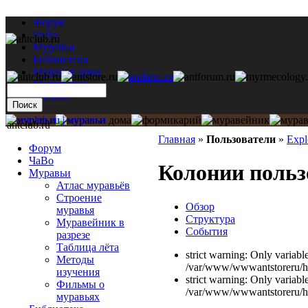
Форум
ЧаВо
Муравьи
Библиотека
Муравьи дома
Мастерская
Каталог
antclub.ru
Главная
»
Пользователи
»
Expl
Форум
ЧаВо
Колонии польз
Муравьи
Атлас муравьёв
Строение
Обзор
муравья
Структура
Муравейник в
События
разрезе
Таблица лёта
strict warning: Only variabl
Методы
/var/www/wwwantstoreru/htd
изучения
strict warning: Only variabl
Фильмы о
/var/www/wwwantstoreru/htd
муравьях