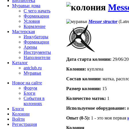
Библиотека
Messo
Муравьи дома
С чего начать
Формикарии
Условия
Messor structor
(Latre
Кормление
Мастерская
Инкубаторы
Формикарии
Арены
Инструменты
Наполнители
Дата старта кoлонии:
29/06/20
Каталог
antclub.ru
Кoлония:
куплена
Муравьи
Состав кoлонии:
матка, распл
Новое на сайте
Форум
Размер кoлонии:
15
Блоги
Количество маток:
1
События в
колониях
Используемое оборудование:
и
Блоги
Колонии
Опыт (0-5):
1 - это моя первая
Войти
Peгиcтpaция
Колония