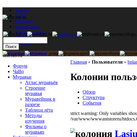
Форум
ЧаВо
Муравьи
Библиотека
Муравьи дома
Мастерская
Каталог
antclub.ru
Главная
»
Пользователи
»
bpla
Форум
ЧаВо
Колонии польз
Муравьи
Атлас муравьёв
Строение
Обзор
муравья
Структура
Муравейник в
События
разрезе
Таблица лёта
strict warning: Only variables sho
Методы
/var/www/wwwantstoreru/htdocs.6/
изучения
Фильмы о
Lasiu
муравьях