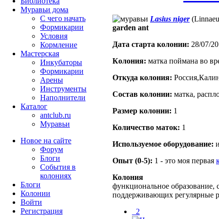
Библиотека
Муравьи дома
С чего начать
Lasius niger
(Linnaeu
Формикарии
garden ant
Условия
Дата старта кoлонии:
28/07/20
Кормление
Мастерская
Кoлония:
матка поймана во вр
Инкубаторы
Формикарии
Откуда кoлония:
Россия,Калин
Арены
Инструменты
Состав кoлонии:
матка, распло
Наполнители
Каталог
Размер кoлонии:
1
antclub.ru
Муравьи
Количество маток:
1
Новое на сайте
Используемое оборудование:
и
Форум
Блоги
Опыт (0-5):
1 - это моя первая
События в
колониях
Колония
Блоги
функциональное образование, с
Колонии
поддерживающих регулярные 
Войти
Peгиcтpaция
_2