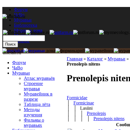
Форум
ЧаВо
Муравьи
Библиотека
Муравьи дома
Мастерская
Каталог
antclub.ru
Главная
»
Каталог
»
Муравьи
»
Форум
Prenolepis nitens
ЧаВо
Муравьи
Prenolepis nite
Атлас муравьёв
Строение
муравья
Муравейник в
Formicidae
разрезе
│
Formicinae
Таблица лёта
│ │ Lasiini
Методы
│ │ │
Prenolepis
изучения
│ │ │ │
Prenolepis nitens
Фильмы о
Сообщ
муравьях