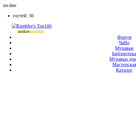
on-line
гостей: 36
Форум
ЧаВо
Муравьи
Библиотек
Муравьи до
Мастерска
Каталог