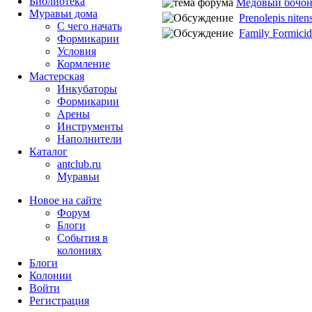
Библиотека
Медовый бочо
Муравьи дома
Prenolepis niten
С чего начать
Family Formicida
Формикарии
Условия
Кормление
Мастерская
Инкубаторы
Формикарии
Арены
Инструменты
Наполнители
Каталог
antclub.ru
Муравьи
Новое на сайте
Форум
Блоги
События в
колониях
Блоги
Колонии
Войти
Peгиcтpaция