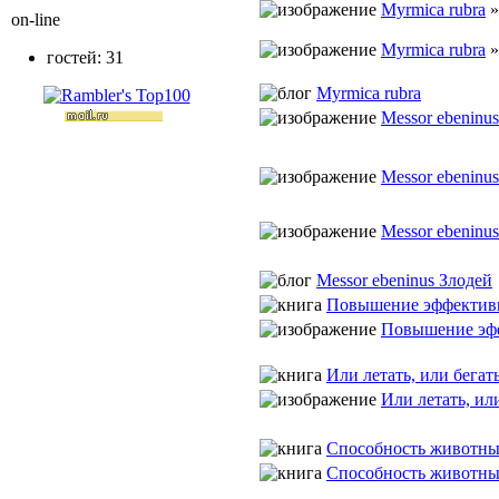
Myrmica rubra
on-line
Myrmica rubra
гостей: 31
Myrmica rubra
Messor ebeninu
Messor ebeninu
Messor ebeninu
Messor ebeninus Злодей
Повышение эффективн
Повышение эфф
Или летать, или бегат
Или летать, ил
Способность животных
Способность животных