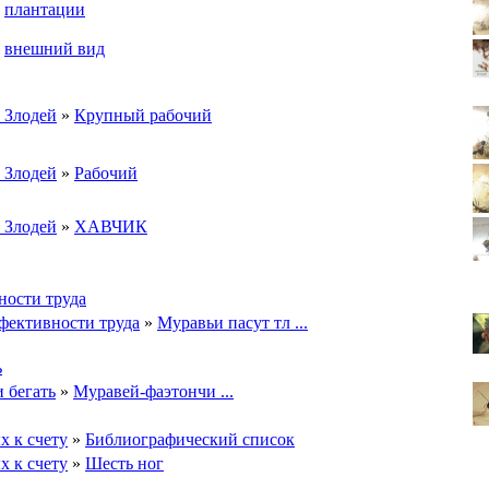
»
плантации
»
внешний вид
s Злодей
»
Крупный рабочий
s Злодей
»
Рабочий
s Злодей
»
ХАВЧИК
ости труда
ективности труда
»
Муравьи пасут тл ...
ь
и бегать
»
Муравей-фаэтончи ...
 к счету
»
Библиографический список
 к счету
»
Шесть ног