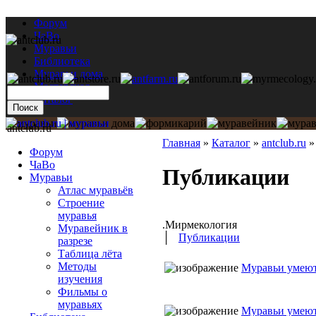
Форум
ЧаВо
Муравьи
Библиотека
Муравьи дома
Мастерская
Каталог
antclub.ru
Главная
»
Каталог
»
antclub.ru
Форум
ЧаВо
Публикации
Муравьи
Атлас муравьёв
Строение
муравья
.Мирмекология
Муравейник в
│
Публикации
разрезе
Таблица лёта
Методы
Муравьи умеют
изучения
Фильмы о
муравьях
Муравьи умеют