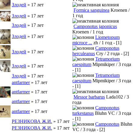
Злодей
» 17 лет
Formica sanguinea
Kroenen /
1 год
Злодей
» 17 лет
Злодей
» 17 лет
Camponotus japonicus
Kroenen / 1 год
Злодей
» 17 лет
Liometopum
microce ...
zh / 1 год - [1]
Camponotus
Злодей
» 17 лет
herculeanus
Cry / 2 года - [2]
Tetramorium
caespitum
Mipmikiper / 3 года
Злодей
» 17 лет
- [1]
Tetramorium
Злодей
» 17 лет
caespitum
Mipmikiper / 3 года
antfarmer
» 17 лет
- [1]
antfarmer
» 17 лет
Messor barbarus
Lada102 / 3
antfarmer
» 17 лет
года
Camponotus
antfarmer
» 17 лет
turkestanus
Bluhn VC / 3 года
- [1]
РЕЗНИКОВА Ж.И.
» 17 лет
Camponotus
Bluhn
РЕЗНИКОВА Ж.И.
» 17 лет
VC / 3 года - [2]