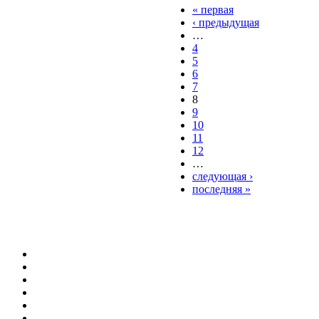
« первая
‹ предыдущая
…
4
5
6
7
8
9
10
11
12
…
следующая ›
последняя »