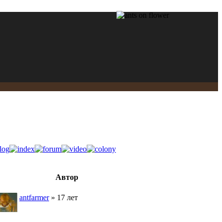
Автор
antfarmer
» 17 лет