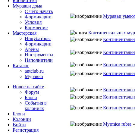
Библиотека
Муравьи дома
С чего начать
Муравьи умеют
Формикарии
Условия
Кормление
Континентальных мура
Мастерская
Инкубаторы
Континентальн
Формикарии
Арены
Континентальн
Инструменты
Наполнители
Континентальн
Каталог
antclub.ru
Континентальн
Муравьи
Новое на сайте
Континентальн
Форум
Континентальн
Блоги
События в
Континентальн
колониях
Блоги
Колонии
Myrmica rubra
Войти
Peгиcтpaция