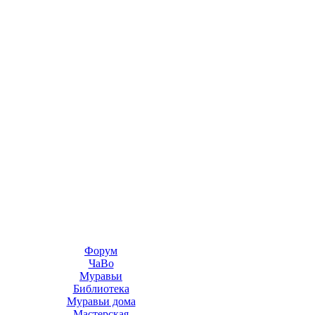
Форум
ЧаВо
Муравьи
Библиотека
Муравьи дома
Мастерская