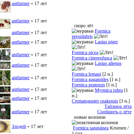
antfarmer
» 17 лет
antfarmer
» 17 лет
скоро лёт
Formica
antfarmer
» 17 лет
pressilabris
Lasius niger
antfarmer
» 17 лет
Formica picea
antfarmer
» 17 лет
Formica cinereofusca
Lasius alienus
antfarmer
» 17 лет
Formica lemani
[2 н.]
antfarmer
» 17 лет
Formica gagatoides
[1 н.]
Formica pratensis
[1 н.]
antfarmer
» 17 лет
Myrmica rubra
[1
н.]
antfarmer
» 17 лет
Crematogaster osakensis
[3 н.]
Таблица лёта
antfarmer
» 17 лет
Сообщить о лёте
новые колонии
Злодей
» 17 лет
Formica sanguinea
Kroenen /
1 год