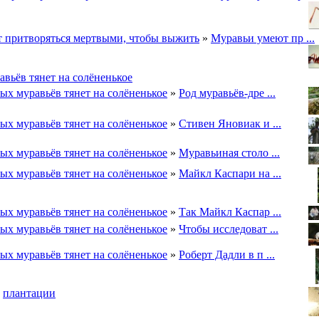
 притворяться мертвыми, чтобы выжить
»
Муравьи умеют пр ...
вьёв тянет на солёненькое
ых муравьёв тянет на солёненькое
»
Род муравьёв-дре ...
ых муравьёв тянет на солёненькое
»
Стивен Яновиак и ...
ых муравьёв тянет на солёненькое
»
Муравьиная столо ...
ых муравьёв тянет на солёненькое
»
Майкл Каспари на ...
ых муравьёв тянет на солёненькое
»
Так Майкл Каспар ...
ых муравьёв тянет на солёненькое
»
Чтобы исследоват ...
ых муравьёв тянет на солёненькое
»
Роберт Дадли в п ...
»
плантации