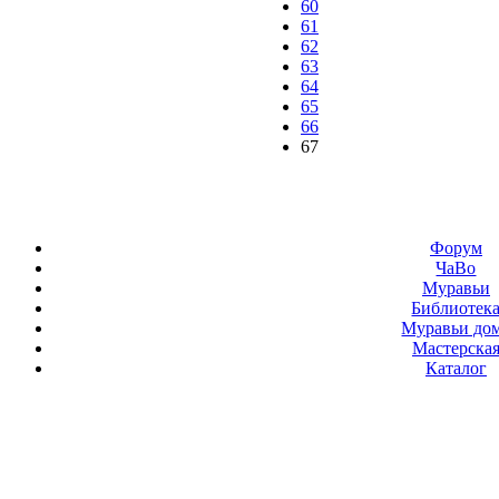
60
61
62
63
64
65
66
67
Форум
ЧаВо
Муравьи
Библиотек
Муравьи до
Мастерска
Каталог