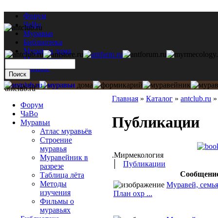
Форум
ЧаВо
Муравьи
Библиотека
Муравьи дома
Мастерская
Каталог
antclub.ru
Главная
»
Каталог
»
antclub.ru
Форум
ЧаВо
Публикации
Муравьи
Атлас муравьёв
Строение
муравья
.Мирмекология
Муравейник в
│
Публикации
разрезе
Сообщени
Таблица лёта
Методы
Муравей, семья
изучения
План охр ...
Фильмы о
муравьях