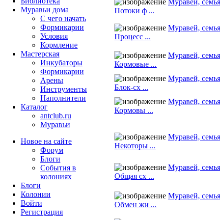
Библиотека
Муравей, семья
Муравьи дома
Потоки ф ...
С чего начать
Формикарии
Муравей, семья
Условия
Процесс ...
Кормление
Мастерская
Муравей, семья
Инкубаторы
Кормовые ...
Формикарии
Муравей, семья
Арены
Блок-сх ...
Инструменты
Наполнители
Муравей, семья
Каталог
Кормовы ...
antclub.ru
Муравьи
Муравей, семья
Новое на сайте
Некоторы ...
Форум
Блоги
Муравей, семья
События в
Общая сх ...
колониях
Блоги
Колонии
Муравей, семья
Войти
Обмен жи ...
Peгиcтpaция