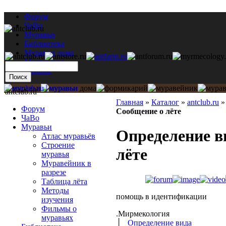
Форум
ЧаВо
Муравьи
Библиотека
Муравьи дома
Мастерская
Каталог
antclub.ru
Главная
»
Каталог
»
antclub.ru
Форум
Сообщение о лёте
ЧаВо
Муравьи
Определение в
Атлас муравьёв
Строение
лёте
муравья
Муравейник в
разрезе
Таблица лёта
Методы
помощь в идентификации
изучения
Фильмы о
.Мирмекология
муравьях
│
Определение вида