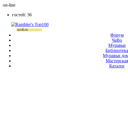
on-line
гостей: 36
Форум
ЧаВо
Муравьи
Библиотек
Муравьи до
Мастерска
Каталог