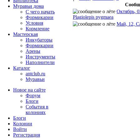
Библиотека
Сообщ
Муравьи дома
Октябрь, 0
С чего начать
Plagiolepis pygmaea
Формикарии
Условия
Май, 12, С
Кормление
Мастерская
Инкубаторы
Формикарии
Арены
Инструменты
Наполнители
Каталог
antclub.ru
Муравьи
Новое на сайте
Форум
Блоги
События в
колониях
Блоги
Колонии
Войти
Peгиcтpaция