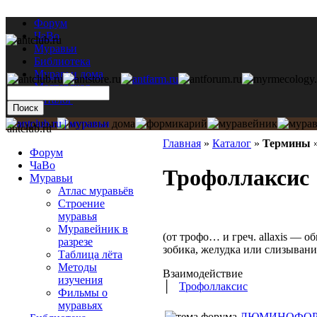
Форум
ЧаВо
Муравьи
Библиотека
Муравьи дома
Мастерская
Каталог
antclub.ru
Главная
»
Каталог
»
Термины
Форум
ЧаВо
Трофоллаксис 
Муравьи
Атлас муравьёв
Строение
муравья
Муравейник в
(от трофо… и греч. allaxis — 
разрезе
зобика, желудка или слизывани
Таблица лёта
Методы
Взаимодействие
изучения
│
Трофоллаксис
Фильмы о
муравьях
ЛЮМИНОФО