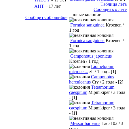
Таблица лёта
АНТ
» 17 лет
Сообщить о лёте
новые колонии
Сообщить об ошибке
Formica sanguinea
Kroenen /
1 год
Formica sanguinea
Kroenen /
1 год
Camponotus japonicus
Kroenen / 1 год
Liometopum
microce ...
zh / 1 год - [1]
Camponotus
herculeanus
Cry / 2 года - [2]
Tetramorium
caespitum
Mipmikiper / 3 года
- [1]
Tetramorium
caespitum
Mipmikiper / 3 года
- [1]
Messor barbarus
Lada102 / 3
года