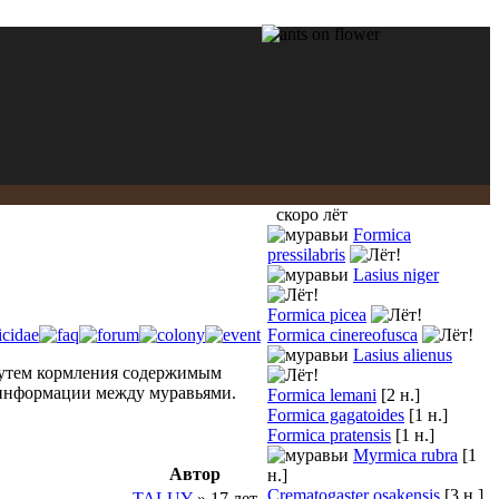
скоро лёт
Formica
pressilabris
Lasius niger
Formica picea
Formica cinereofusca
Lasius alienus
 путем кормления содержимым
е информации между муравьями.
Formica lemani
[2 н.]
Formica gagatoides
[1 н.]
Formica pratensis
[1 н.]
Myrmica rubra
[1
Автор
н.]
Crematogaster osakensis
[3 н.]
TALUY
» 17 лет