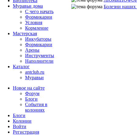
Библиотека
Муравьи дома
Болезни наших
С чего начать
Формикарии
Условия
Кормление
Мастерская
Инкубаторы
Формикарии
Арены
Инструменты
Наполнители
Каталог
antclub.ru
Муравьи
Новое на сайте
Форум
Блоги
События в
колониях
Блоги
Колонии
Войти
Peгиcтpaция