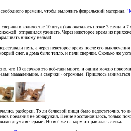
 свободного времени, чтобы выложить февральский материал.
"
сверчки в количестве 10 штук (как оказалось позже 3 самца и 7 
рихожей, отправился ужинать. Через некоторое время из прихож
армливать никому нельзя!
ереставали петь, а через некоторое время после его выключения 
окрый снег, а дома было тепло, и пели сверчки. Сколько же уюта 
о, что 10 сверчков это всё-таки много, и одним можно покорми
авьи мааааленькие, а сверчки - огромные. Пришлось заниматься е
начались разборки. То ли белковой пищи было недостаточно, то л
дов поедания не обнаружил. Пение восстановилось, только пох
выми двумя вечерами. Но всё же на корм отправилась самка.