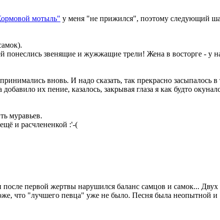
Кормовой мотыль"
у меня "не прижился", поэтому следующий ш
самок).
ей понеслись звенящие и жужжащие трели! Жена в восторге - у н
принимались вновь. И надо сказать, так прекрасно засыпалось в 
добавило их пение, казалось, закрывая глаза я как будто окуналс
ть муравьев.
щё и расчлененкой :'-(
и после первой жертвы нарушился баланс самцов и самок... Двух
оже, что "лучшего певца" уже не было. Песня была неопытной и