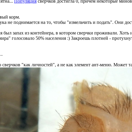
ятна...
Популяция
сверчков достигла 0, причем некоторые минова
овый корм.
 рука не поднимается на то, чтобы "измельчить и подать". Они д
я был запах из контейнера, в котором сверчки проживали. Хоть и
ира" голосовало 50% населения :) Закроешь плотней - протухну
..
о сверчков "как личностей", а не как элемент ант-меню. Может та