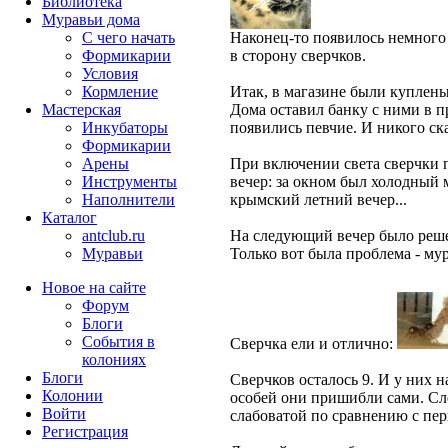
Библиотека
Муравьи дома
С чего начать
Наконец-то появилось немного
Формикарии
в сторону сверчков.
Условия
Кормление
Итак, в магазине были куплены 
Мастерская
Дома оставил банку с ними в п
Инкубаторы
появились певчие. И никого ск
Формикарии
Арены
При включении света сверчки п
Инструменты
вечер: за окном был холодный м
Наполнители
крымский летний вечер...
Каталог
antclub.ru
На следующий вечер было решен
Муравьи
Только вот была проблема - мур
Новое на сайте
Форум
Блоги
События в
Сверчка ели и отлично:
колониях
Блоги
Сверчков осталось 9. И у них 
Колонии
особей они пришибли сами. Сле
Войти
слабоватой по сравнению с пер
Peгиcтpaция