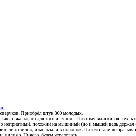
ord
 сверчков. Приобрёл штук 300 молодых.
 как-то жалко, но для того и купил... Поэтому выискиваю тех, к
льно неприятный, похожий на мышиный (но и мышей ведь держал 
иняли отлично, измельчали в порошок. Потом стали выбрасывать
и, видимо. Ничего, будем чередовать.