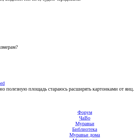
азмерам?
ord
 но полезную площадь стараюсь расширять картонками от яиц.
Форум
ЧаВо
Муравьи
Библиотека
Муравьи дома