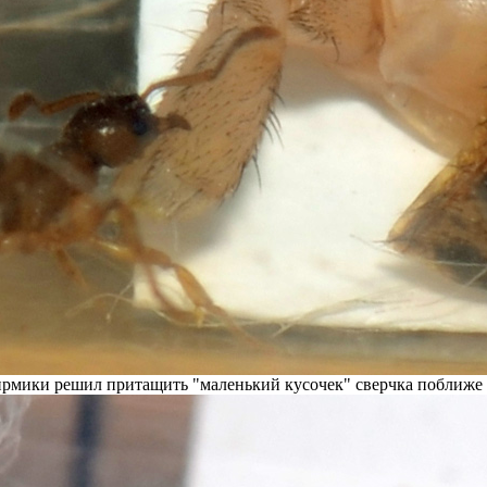
рмики решил притащить "маленький кусочек" сверчка поближе 