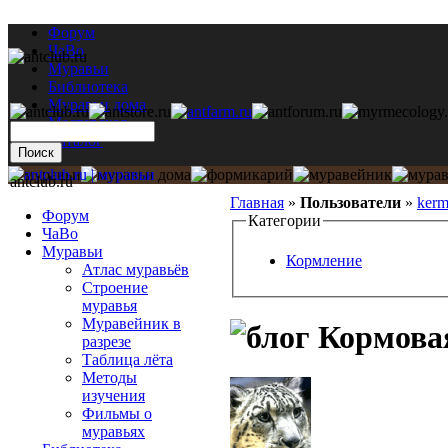
Форум
ЧаВо
Муравьи
Библиотека
Муравьи дома
Мастерская
Каталог
antclub.ru
Главная
»
Пользователи
»
kerm
Форум
Категории
ЧаВо
Муравьи
Кормление
Атлас муравьёв
Строение
муравья
Муравейник в
Кормовая
разрезе
Таблица лёта
Методы
изучения
Фильмы о
муравьях