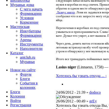
Библиотека
следующих начал искать маленькую тар
Муравьи дома
жуков в коробки из под спичек. Пришл
обратно в одном месте обнаружил сра
С чего начать
Лазиус нигер
. Ловя их задавался воп
Формикарии
сообразил что я их запросто могу отд
Условия
яйца.
Кормление
Мастерская
Переночевав в коробках из под спичек
Инкубаторы
умываться и прихорашиваться. Слава 
Формикарии
вате. Думал что умрет, а нет выжила.
Арены
Через день, девять маток отложили яй
Инструменты
легонько встряхнул колбу чтоб провер
Наполнители
утром я обнаружил у нее маленькую к
Каталог
antclub.ru
Итого все тринадцать пойманных мато
Муравьи
Lasius niger
(Linnaeus, 1758)
Новое на сайте
Форум
Хотелось бы узнать откуда ... ›
Блоги
События в
колониях
Блоги
24/06/2012 - 21:39 »
dodoco
Колонии
Войти
26/06/2012 - 00:49 »
grEy
Peгиcтpaция
Хотелось бы узнать откуда Вы, 