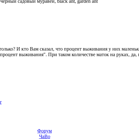
—
черный садовый муравей, black ant, garden ant
только? И кто Вам сказал, что процент выживания у них маленьки
процент выживания". При таком количестве маток на руках, да
r
Форум
ЧаВо