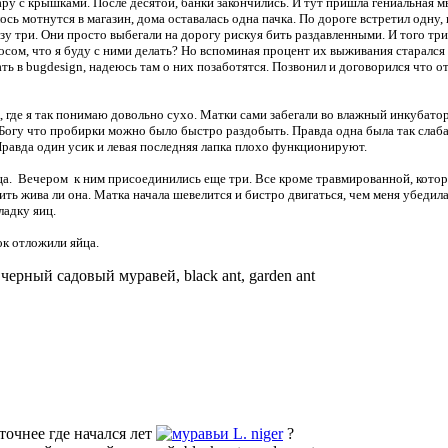
у с крышками. После десятой, банки закончились. И тут пришла гениальная мы
ось мотнутся в магазин, дома оставалась одна пачка. По дороге встретил одну,
зу три. Они просто выбегали на дорогу рискуя бить раздавленными. И того т
росом, что я буду с ними делать? Но вспоминая процент их выживания старалс
ать в bugdesign, надеюсь там о них позаботятся. Позвонил и договорился что 
, где я так понимаю довольно сухо. Матки сами забегали во влажный инкубато
Богу что пробирки можно было быстро раздобыть. Правда одна была так слаба
 Правда один усик и левая последняя лапка плохо функционируют.
ца. Вечером к ним присоединились еще три. Все кроме травмированной, котора
ить жива ли она. Матка начала шевелится и бистро двигаться, чем меня убедил
ладку яиц.
к отложили яйца.
—
черный садовый муравей, black ant, garden ant
точнее где начался лет
L. niger
?