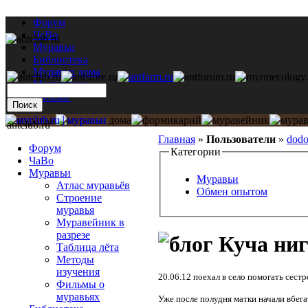
Форум
ЧаВо
Муравьи
Библиотека
Муравьи дома
Мастерская
Каталог
antclub.ru
Главная
»
Пользователи
»
dod
Форум
Категории
ЧаВо
Муравьи
Муравьи
Атлас муравьёв
Обмен опытом
Строение
муравья
Муравейник в
разрезе
Куча ниг
Таблица лёта
Методы
изучения
20.06.12 поехал в село помогать сестр
Фильмы о
муравьях
Уже после полудня матки начали вбега