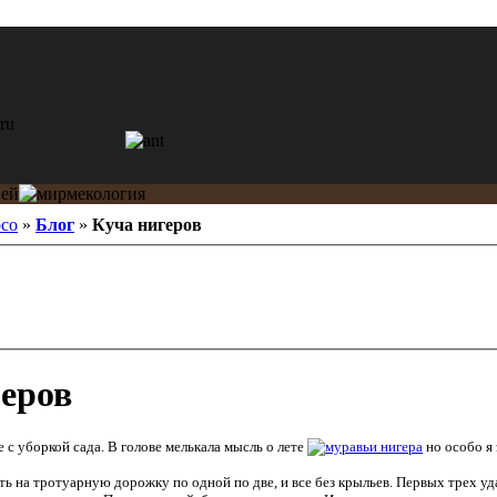
oco
»
Блог
»
Куча нигеров
еров
е с уборкой сада. В голове мелькала мысль о лете
нигера
но особо я 
ть на тротуарную дорожку по одной по две, и все без крыльев. Первых трех уд