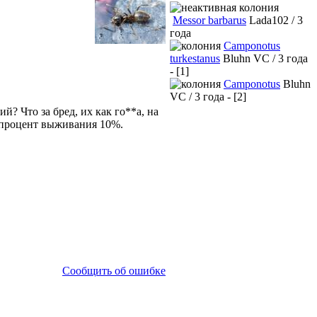
Messor barbarus
Lada102 / 3
года
Camponotus
turkestanus
Bluhn VC / 3 года
- [1]
Camponotus
Bluhn
VC / 3 года - [2]
й? Что за бред, их как го**а, на
, процент выживания 10%.
Сообщить об ошибке