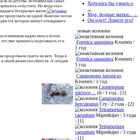
сль из детства. Вспомнил как сажал
Хотелось бы узнать о
 пришлось отпустить. Но когда ехал
...
ринадцать бескрылых маток
Мда, бедные матки... ...
я не пропускать ни одной. Конечно потом
Он идет! Ловите его!
отдам тех которые начнут откладывать
новые колонии
ры и начинали жадно пить а потом
 что мне пришлось подтолкнуть ее к
Formica sanguinea
Kroenen /
1 год
я продолжала сидеть на вате. Тогда я
Formica sanguinea
Kroenen /
а в своей жизнеспособности. А сегодня
1 год
Camponotus japonicus
Kroenen / 1 год
Liometopum
microce ...
zh / 1 год - [1]
Camponotus
herculeanus
Cry / 2 года - [2]
Tetramorium
caespitum
Mipmikiper / 3 года
- [1]
Tetramorium
caespitum
Mipmikiper / 3 года
- [1]