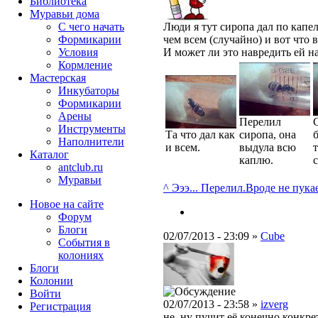
Библиотека
Муравьи дома
С чего начать
Люди я тут сиропа дал по капе
Формикарии
чем всем (случайно) и вот что 
Условия
И может ли это навредить ей н
Кормление
Мастерская
Инкубаторы
Формикарии
Арены
Перелил
С
Инструменты
Та что дал как
сиропа, она
Наполнители
и всем.
выдула всю
Каталог
каплю.
antclub.ru
Муравьи
^ Эээ... Перелил.
Вроде не пукает
Новое на сайте
Форум
Блоги
02/07/2013 - 23:09 »
Cube
События в
колониях
Блоги
Колонии
Войти
02/07/2013 - 23:58 »
izverg
Peгиcтpaция
не, ну пучит её конечно конкре