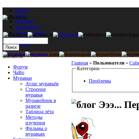
Форум
ЧаВо
Муравьи
Библиотека
Муравьи дома
Мастерская
Каталог
antclub.ru
Главная
»
Пользователи
»
Cub
Форум
Категории
ЧаВо
Муравьи
Проблемы
Атлас муравьёв
Строение
муравья
Муравейник в
Эээ... Пе
разрезе
Таблица лёта
Методы
изучения
Фильмы о
муравьях