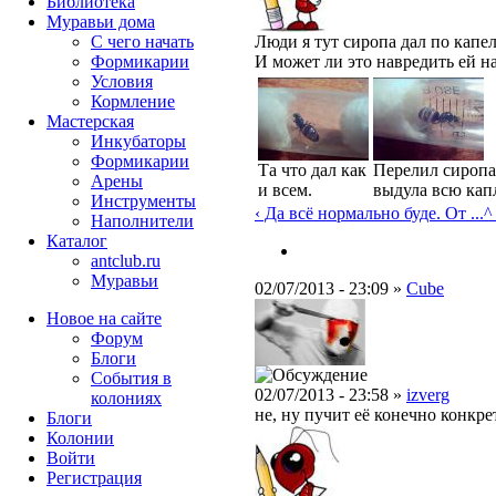
Библиотека
Муравьи дома
С чего начать
Люди я тут сиропа дал по капел
Формикарии
И может ли это навредить ей н
Условия
Кормление
Мастерская
Инкубаторы
Формикарии
Та что дал как
Перелил сиропа
Арены
и всем.
выдула всю кап
Инструменты
‹ Да всё нормально буде. От ...
^
Наполнители
Каталог
antclub.ru
Муравьи
02/07/2013 - 23:09 »
Cube
Новое на сайте
Форум
Блоги
События в
02/07/2013 - 23:58 »
izverg
колониях
не, ну пучит её конечно конкре
Блоги
Колонии
Войти
Peгиcтpaция