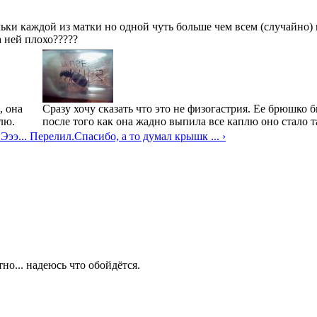
ьки каждой из матки но одной чуть больше чем всем (случайно) 
а ней плохо?????
, она
Сразу хочу сказать что это не физогастрия. Ее брюшко 
лю.
после того как она жадно выпила все каплю оно стало т
 Эээ... Перелил.
Спасибо, а то думал крышк ... ›
тно... надеюсь что обойдётся.