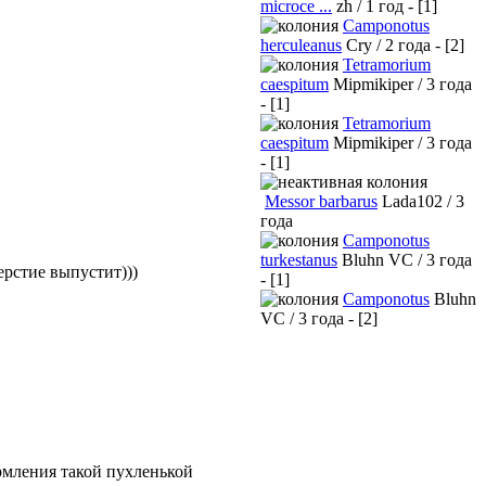
microce ...
zh / 1 год - [1]
Camponotus
herculeanus
Cry / 2 года - [2]
Tetramorium
caespitum
Mipmikiper / 3 года
- [1]
Tetramorium
caespitum
Mipmikiper / 3 года
- [1]
Messor barbarus
Lada102 / 3
года
Camponotus
turkestanus
Bluhn VC / 3 года
ерстие выпустит)))
- [1]
Camponotus
Bluhn
VC / 3 года - [2]
ормления такой пухленькой