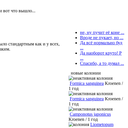
и вот что вышло...
не, ну пучит её коне ...
Вроде не пукает, но ...
Да всё нормально буд
было стандартным как и у всех,
...
аким.
Да наоборот круто! Р
...
Спасибо, а то думал ...
новые колонии
Formica sanguinea
Kroenen /
1 год
Formica sanguinea
Kroenen /
1 год
Camponotus japonicus
Kroenen / 1 год
Liometopum