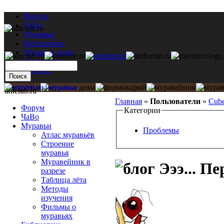
Форум
ЧаВо
Муравьи
Библиотека
Муравьи дома
Мастерская
Каталог
antclub.ru
Главная
»
Пользователи
»
Cub
Форум
Категории
ЧаВо
Муравьи
Проблемы
Атлас муравьёв
Строение
муравья
Муравейник в
Эээ... Пе
разрезе
Таблица лёта
Методы
изучения
Фильмы о
муравьях