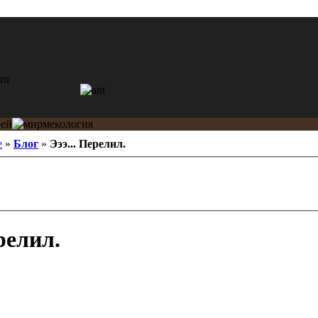
e
»
Блог
»
Эээ... Перелил.
релил.