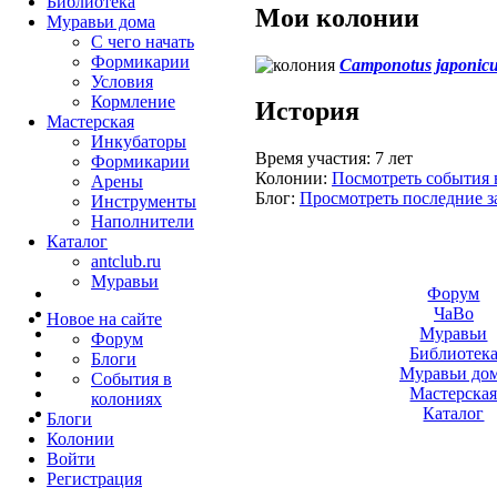
Библиотека
Мои колонии
Муравьи дома
С чего начать
Формикарии
Camponotus japonic
Условия
Кормление
История
Мастерская
Инкубаторы
Время участия:
7 лет
Формикарии
Колонии:
Посмотреть события 
Арены
Блог:
Просмотреть последние з
Инструменты
Наполнители
Каталог
antclub.ru
Муравьи
Форум
ЧаВо
Новое на сайте
Муравьи
Форум
Библиотек
Блоги
Муравьи до
События в
Мастерска
колониях
Каталог
Блоги
Колонии
Войти
Peгиcтpaция