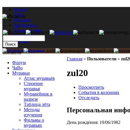
Форум
ЧаВо
Муравьи
Библиотека
Муравьи дома
Мастерская
Каталог
antclub.ru
Главная
»
Пользователи
»
zul2
Форум
ЧаВо
zul20
Муравьи
Атлас муравьёв
Строение
Просмотреть
муравья
События в колониях
Муравейник в
Отследить
разрезе
Таблица лёта
Персональная инф
Методы
изучения
Фильмы о
День рождения:
19/06/1982
муравьях