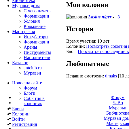
Библиотека
Мои колонии
Муравьи дома
С чего начать
Формикарии
Lasius niger
-
_3
Условия
Кормление
История
Мастерская
Инкубаторы
Время участия:
10 лет
Формикарии
Колонии:
Посмотреть события 
Арены
Блог:
Просмотреть последние з
Инструменты
Наполнители
Любопытные
Каталог
antclub.ru
Муравьи
Недавно смотрели:
timaks
[10 л
Новое на сайте
Форум
Блоги
Форум
События в
ЧаВо
колониях
Муравьи
Блоги
Библиотек
Колонии
Муравьи до
Войти
Мастерска
Peгиcтpaция
Каталог