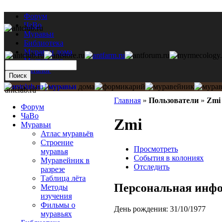
Форум
ЧаВо
Муравьи
Библиотека
Муравьи дома
Мастерская
Каталог
antclub.ru
Главная
»
Пользователи
»
Zmi
Форум
ЧаВо
Zmi
Муравьи
Атлас муравьёв
Строение
Просмотреть
муравья
События в колониях
Муравейник в
Отследить
разрезе
Таблица лёта
Персональная инф
Методы
изучения
Фильмы о
День рождения:
31/10/1977
муравьях