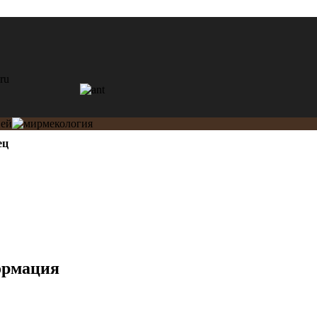
ец
ормация