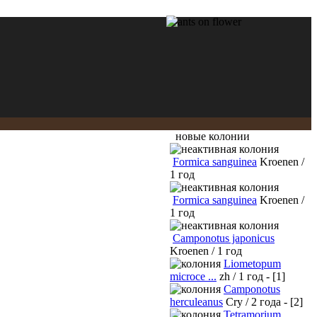
новые колонии
Formica sanguinea
Kroenen /
1 год
Formica sanguinea
Kroenen /
1 год
Camponotus japonicus
Kroenen / 1 год
Liometopum
microce ...
zh / 1 год - [1]
Camponotus
herculeanus
Cry / 2 года - [2]
Tetramorium