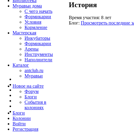
Библиотека
История
Муравьи дома
С чего начать
Формикарии
Время участия:
8 лет
Условия
Блог:
Просмотреть последние з
Кормление
Мастерская
Инкубаторы
Формикарии
Арены
Инструменты
Наполнители
Каталог
antclub.ru
Муравьи
Новое на сайте
Форум
Блоги
События в
колониях
Блоги
Колонии
Войти
Peгиcтpaция