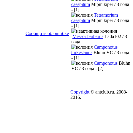
caespitum
Mipmikiper / 3 года
- [1]
Tetramorium
caespitum
Mipmikiper / 3 года
- [1]
Сообщить об ошибке
Messor barbarus
Lada102 / 3
года
Camponotus
turkestanus
Bluhn VC / 3 года
- [1]
Camponotus
Bluhn
VC / 3 года - [2]
Copyright
© antclub.ru, 2008-
2016.