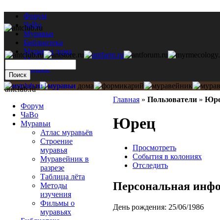
Форум
ЧаВо
Муравьи
Библиотека
Муравьи дома
Мастерская
Каталог
antclub.ru
Главная
»
Пользователи
»
Юр
Форум
ЧаВо
Юрец
Муравьи
Атлас муравьёв
Строение
Просмотреть
муравья
События в колониях
Муравейник в
Отследить
разрезе
Таблица лёта
Персональная инф
Методы
изучения
Фильмы о
День рождения:
25/06/1986
муравьях