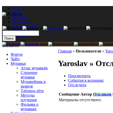
Форум
ЧаВо
Муравьи
Библиотека
Муравьи дома
Мастерская
Каталог
antclub.ru
Главная
»
Пользователи
»
Yaro
Форум
ЧаВо
Yaroslav » Отс
Муравьи
Атлас муравьёв
Строение
Просмотреть
муравья
События в колониях
Муравейник в
Отследить
разрезе
Таблица лёта
Сообщение
Автор
Откликов
Методы
Материалы отсутствуют.
изучения
Фильмы о
муравьях