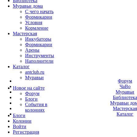
Библиотека
Муравьи дома
С чего начать
Формикарии
Условия
Кормление
Мастерская
Инкубаторы
Формикарии
Арены
Инструменты
Наполнители
Каталог
antclub.ru
Муравьи
Форум
ЧаВо
Новое на сайте
Муравьи
Форум
Библиотек
Блоги
Муравьи до
События в
Мастерска
колониях
Каталог
Блоги
Колонии
Войти
Peгиcтpaция