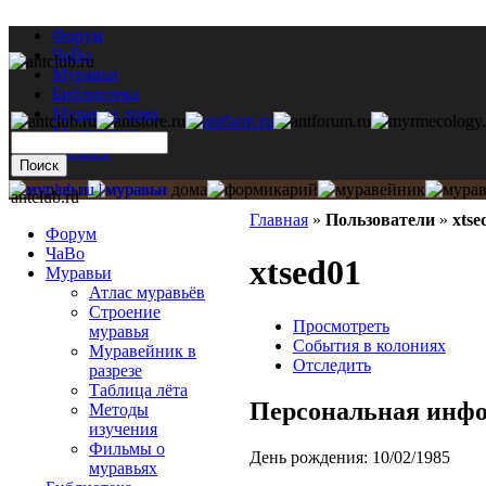
Форум
ЧаВо
Муравьи
Библиотека
Муравьи дома
Мастерская
Каталог
antclub.ru
Главная
»
Пользователи
»
xtse
Форум
ЧаВо
xtsed01
Муравьи
Атлас муравьёв
Строение
Просмотреть
муравья
События в колониях
Муравейник в
Отследить
разрезе
Таблица лёта
Персональная инф
Методы
изучения
Фильмы о
День рождения:
10/02/1985
муравьях