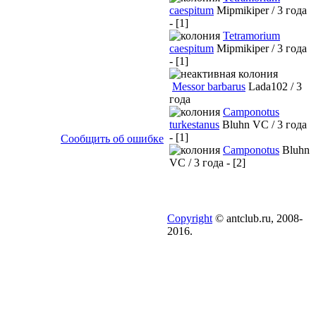
caespitum
Mipmikiper / 3 года
- [1]
Tetramorium
caespitum
Mipmikiper / 3 года
- [1]
Messor barbarus
Lada102 / 3
года
Camponotus
turkestanus
Bluhn VC / 3 года
- [1]
Сообщить об ошибке
Camponotus
Bluhn
VC / 3 года - [2]
Copyright
© antclub.ru, 2008-
2016.