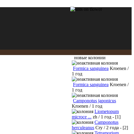
новые колонии
Formica sanguinea
Kroenen /
1 год
Formica sanguinea
Kroenen /
1 год
Camponotus japonicus
Kroenen / 1 год
Liometopum
microce ...
zh / 1 год - [1]
Camponotus
herculeanus
Cry / 2 года - [2]
Tetramorium