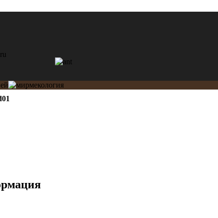
d01
ормация