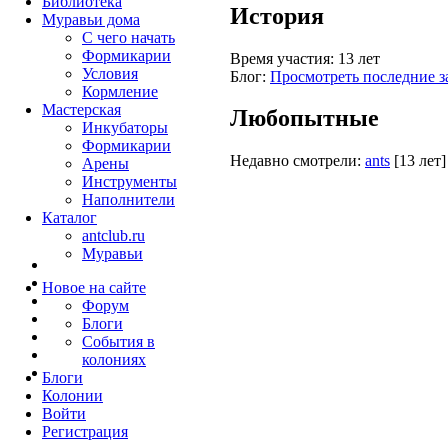
Библиотека
История
Муравьи дома
С чего начать
Формикарии
Время участия:
13 лет
Условия
Блог:
Просмотреть последние з
Кормление
Мастерская
Любопытные
Инкубаторы
Формикарии
Недавно смотрели:
ants
[13 лет]
Арены
Инструменты
Наполнители
Каталог
antclub.ru
Муравьи
Новое на сайте
Форум
Блоги
События в
колониях
Блоги
Колонии
Войти
Peгиcтpaция