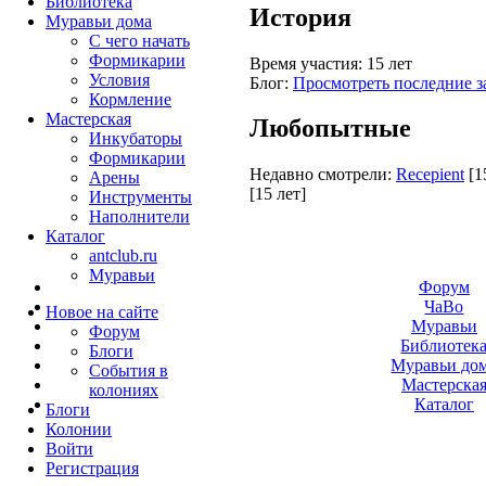
Библиотека
История
Муравьи дома
С чего начать
Формикарии
Время участия:
15 лет
Условия
Блог:
Просмотреть последние з
Кормление
Мастерская
Любопытные
Инкубаторы
Формикарии
Недавно смотрели:
Recepient
[1
Арены
[15 лет]
Инструменты
Наполнители
Каталог
antclub.ru
Муравьи
Форум
ЧаВо
Новое на сайте
Муравьи
Форум
Библиотек
Блоги
Муравьи до
События в
Мастерска
колониях
Каталог
Блоги
Колонии
Войти
Peгиcтpaция