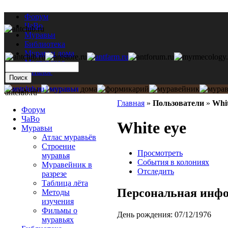
Форум
ЧаВо
Муравьи
Библиотека
Муравьи дома
Мастерская
Каталог
antclub.ru
Главная
»
Пользователи
»
Whit
Форум
ЧаВо
White eye
Муравьи
Атлас муравьёв
Строение
Просмотреть
муравья
События в колониях
Муравейник в
Отследить
разрезе
Таблица лёта
Персональная инф
Методы
изучения
Фильмы о
День рождения:
07/12/1976
муравьях