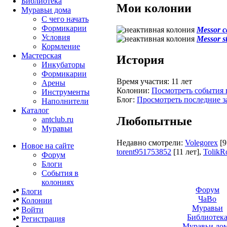
Библиотека
Мои колонии
Муравьи дома
С чего начать
Формикарии
Messor c
Условия
Messor s
Кормление
Мастерская
История
Инкубаторы
Формикарии
Время участия:
11 лет
Арены
Колонии:
Посмотреть события 
Инструменты
Блог:
Просмотреть последние з
Наполнители
Каталог
Любопытные
antclub.ru
Муравьи
Недавно смотрели:
Volegorex
[9
Новое на сайте
torent951753852
[11 лет]
,
TolikR
Форум
Блоги
События в
колониях
Форум
Блоги
ЧаВо
Колонии
Муравьи
Войти
Библиотек
Peгиcтpaция
Муравьи до