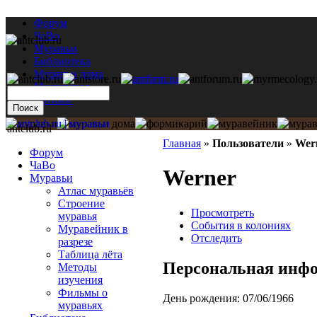
Форум
ЧаВо
Муравьи
Библиотека
Муравьи дома
Мастерская
Каталог
antclub.ru
Главная
»
Пользователи
»
Wer
Форум
ЧаВо
Werner
Муравьи
Атлас муравьёв
Строение
Просмотреть
муравья
События в колониях
Муравейник в
Отследить
разрезе
Таблица лёта
Персональная инф
Методы
изучения
Фильмы о
День рождения:
07/06/1966
муравьях