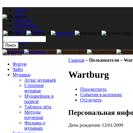
Форум
ЧаВо
Муравьи
Библиотека
Муравьи дома
Мастерская
Каталог
antclub.ru
Главная
»
Пользователи
»
War
Форум
ЧаВо
Wartburg
Муравьи
Атлас муравьёв
Строение
Просмотреть
муравья
События в колониях
Муравейник в
Отследить
разрезе
Таблица лёта
Персональная инф
Методы
изучения
Фильмы о
День рождения:
12/01/2009
муравьях