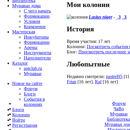
Библиотека
Мои колонии
Муравьи дома
С чего начать
Формикарии
Lasius niger
-
_3
_3
Условия
Кормление
История
Мастерская
Инкубаторы
Время участия:
17 лет
Формикарии
Колонии:
Посмотреть события 
Арены
Блог:
Просмотреть последние з
Инструменты
Наполнители
Любопытные
Каталог
antclub.ru
Муравьи
Недавно смотрели:
pastrel95
[11
Frian
[16 лет]
,
Raf
[16 лет]
Новое на сайте
Форум
Блоги
События в
Форум
колониях
ЧаВо
Блоги
Муравьи
Колонии
Библиотек
Войти
Муравьи до
Peгиcтpaция
Мастерска