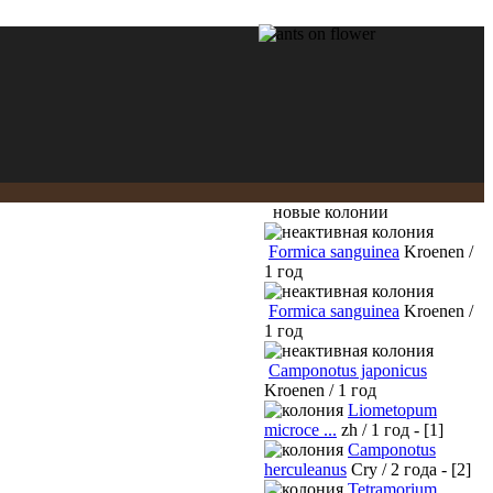
новые колонии
Formica sanguinea
Kroenen /
1 год
Formica sanguinea
Kroenen /
1 год
Camponotus japonicus
Kroenen / 1 год
Liometopum
microce ...
zh / 1 год - [1]
Camponotus
herculeanus
Cry / 2 года - [2]
Tetramorium