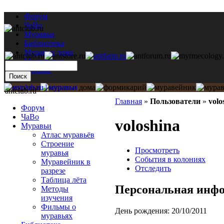
Форум
ЧаВо
Муравьи
Библиотека
Муравьи дома
Мастерская
Каталог
antclub.ru
Главная
»
Пользователи
»
volo
Форум
ЧаВо
voloshina
Муравьи
Атлас муравьёв
Строение
Просмотреть
муравья
События в колониях
Муравейник в
Отследить
разрезе
Таблица лёта
Персональная инф
Методы
изучения
Фильмы о
День рождения:
20/10/2011
муравьях