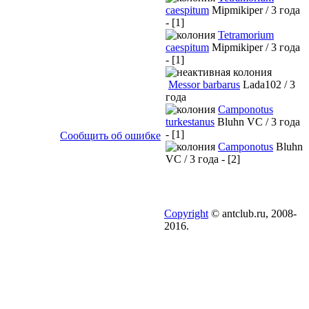
caespitum
Mipmikiper / 3 года
- [1]
Tetramorium
caespitum
Mipmikiper / 3 года
- [1]
Messor barbarus
Lada102 / 3
года
Camponotus
turkestanus
Bluhn VC / 3 года
- [1]
Сообщить об ошибке
Camponotus
Bluhn
VC / 3 года - [2]
Copyright
© antclub.ru, 2008-
2016.