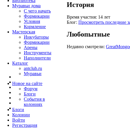
Библиотека
История
Муравьи дома
С чего начать
Формикарии
Время участия:
14 лет
Условия
Блог:
Просмотреть последние з
Кормление
Мастерская
Любопытные
Инкубаторы
Формикарии
Недавно смотрели:
GreatMongo
Арены
Инструменты
Наполнители
Каталог
antclub.ru
Муравьи
Новое на сайте
Форум
Блоги
События в
колониях
Блоги
Колонии
Войти
Peгиcтpaция