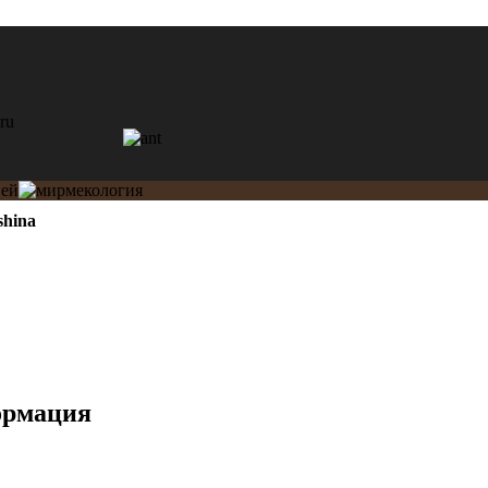
shina
ормация