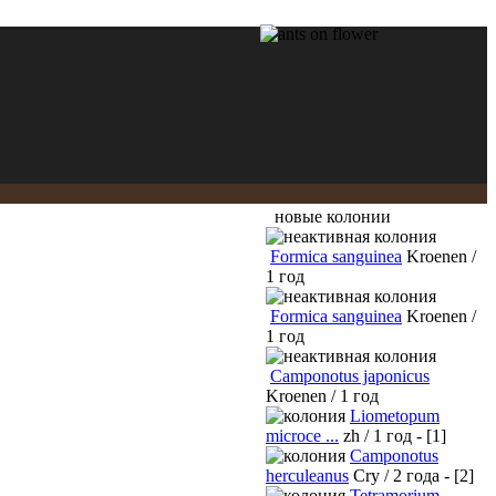
новые колонии
Formica sanguinea
Kroenen /
1 год
Formica sanguinea
Kroenen /
1 год
Camponotus japonicus
Kroenen / 1 год
Liometopum
microce ...
zh / 1 год - [1]
Camponotus
herculeanus
Cry / 2 года - [2]
Tetramorium