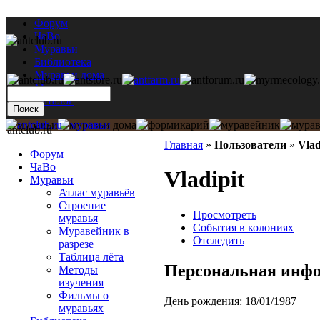
Форум
ЧаВо
Муравьи
Библиотека
Муравьи дома
Мастерская
Каталог
antclub.ru
Главная
»
Пользователи
»
Vlad
Форум
ЧаВо
Vladipit
Муравьи
Атлас муравьёв
Строение
Просмотреть
муравья
События в колониях
Муравейник в
Отследить
разрезе
Таблица лёта
Персональная инф
Методы
изучения
Фильмы о
День рождения:
18/01/1987
муравьях