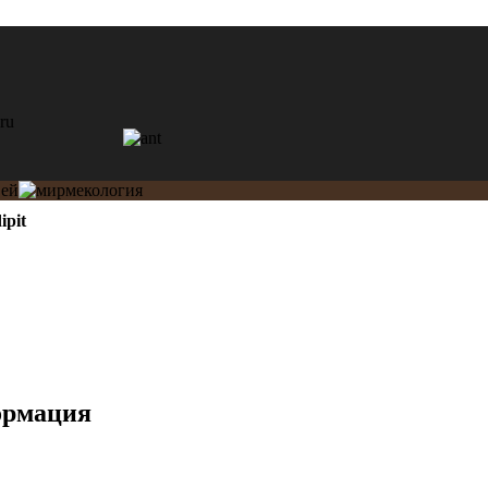
ipit
ормация