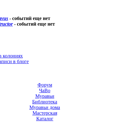
avus
-
событий еще нет
tructor
-
событий еще нет
в колониях
аписи в блоге
Форум
ЧаВо
Муравьи
Библиотека
Муравьи дома
Мастерская
Каталог