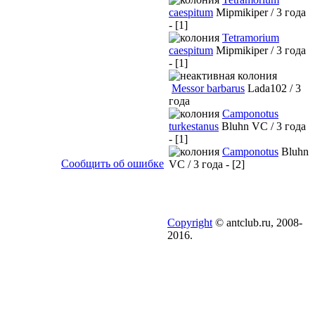
caespitum
Mipmikiper / 3 года
- [1]
Tetramorium
caespitum
Mipmikiper / 3 года
- [1]
Messor barbarus
Lada102 / 3
года
Camponotus
turkestanus
Bluhn VC / 3 года
- [1]
Camponotus
Bluhn
Сообщить об ошибке
VC / 3 года - [2]
Copyright
© antclub.ru, 2008-
2016.