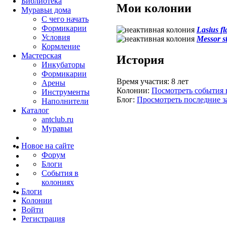
Библиотека
Мои колонии
Муравьи дома
С чего начать
Формикарии
Lasius fl
Условия
Messor s
Кормление
Мастерская
История
Инкубаторы
Формикарии
Время участия:
8 лет
Арены
Колонии:
Посмотреть события 
Инструменты
Блог:
Просмотреть последние з
Наполнители
Каталог
antclub.ru
Муравьи
Новое на сайте
Форум
Блоги
События в
колониях
Блоги
Колонии
Войти
Peгиcтpaция