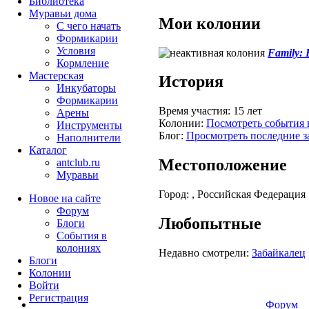
Библиотека
Муравьи дома
Мои колонии
С чего начать
Формикарии
Условия
Family: 
Кормление
Мастерская
История
Инкубаторы
Формикарии
Время участия:
15 лет
Арены
Колонии:
Посмотреть события 
Инструменты
Блог:
Просмотреть последние з
Наполнители
Каталог
Местоположение
antclub.ru
Муравьи
Город:
, Российская Федерация
Новое на сайте
Форум
Любопытные
Блоги
События в
колониях
Недавно смотрели:
Забайкалец
Блоги
Колонии
Войти
Peгиcтpaция
Форум