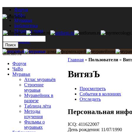
Форум
ЧаВо
Муравьи
Библиотека
Муравьи дома
Мастерская
Каталог
antclub.ru
Главная
»
Пользователи
»
Вит
Форум
ЧаВо
ВитязЪ
Муравьи
Атлас муравьёв
Строение
Просмотреть
муравья
События в колониях
Муравейник в
Отследить
разрезе
Таблица лёта
Персональная инф
Методы
изучения
Фильмы о
ICQ:
411622007
муравьях
День рождения:
11/07/1990