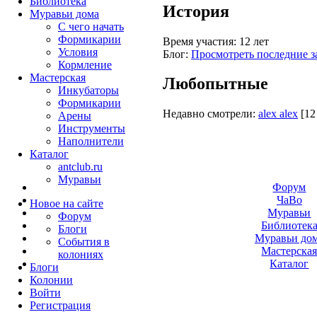
Библиотека
История
Муравьи дома
С чего начать
Формикарии
Время участия:
12 лет
Условия
Блог:
Просмотреть последние з
Кормление
Мастерская
Любопытные
Инкубаторы
Формикарии
Недавно смотрели:
alex alex
[12
Арены
Инструменты
Наполнители
Каталог
antclub.ru
Муравьи
Форум
ЧаВо
Новое на сайте
Муравьи
Форум
Библиотек
Блоги
Муравьи до
События в
Мастерска
колониях
Каталог
Блоги
Колонии
Войти
Peгиcтpaция