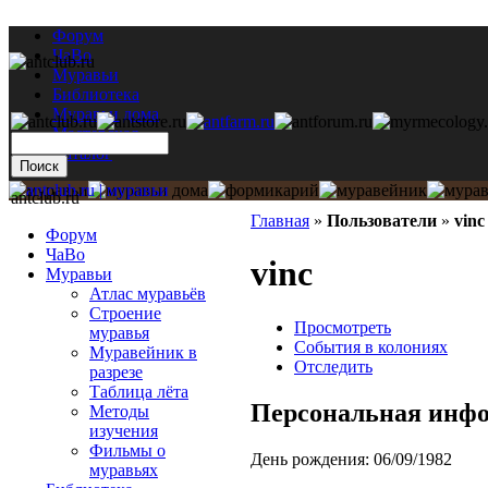
Форум
ЧаВо
Муравьи
Библиотека
Муравьи дома
Мастерская
Каталог
antclub.ru
Главная
»
Пользователи
»
vinc
Форум
ЧаВо
vinc
Муравьи
Атлас муравьёв
Строение
Просмотреть
муравья
События в колониях
Муравейник в
Отследить
разрезе
Таблица лёта
Персональная инф
Методы
изучения
Фильмы о
День рождения:
06/09/1982
муравьях