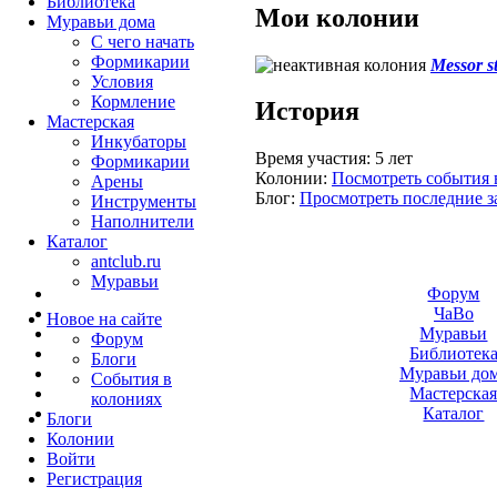
Библиотека
Мои колонии
Муравьи дома
С чего начать
Формикарии
Messor s
Условия
Кормление
История
Мастерская
Инкубаторы
Время участия:
5 лет
Формикарии
Колонии:
Посмотреть события 
Арены
Блог:
Просмотреть последние з
Инструменты
Наполнители
Каталог
antclub.ru
Муравьи
Форум
ЧаВо
Новое на сайте
Муравьи
Форум
Библиотек
Блоги
Муравьи до
События в
Мастерска
колониях
Каталог
Блоги
Колонии
Войти
Peгиcтpaция