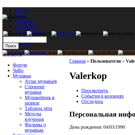
Форум
ЧаВо
Муравьи
Библиотека
Муравьи дома
Мастерская
Каталог
antclub.ru
Главная
»
Пользователи
»
Val
Форум
ЧаВо
Valerkop
Муравьи
Атлас муравьёв
Строение
Просмотреть
муравья
События в колониях
Муравейник в
Отследить
разрезе
Таблица лёта
Персональная инф
Методы
изучения
Фильмы о
День рождения:
04/03/1990
муравьях