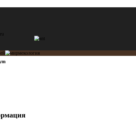
ym
ормация