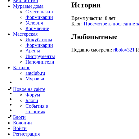
Библиотека
История
Муравьи дома
С чего начать
Формикарии
Время участия:
8 лет
Условия
Блог:
Просмотреть последние з
Кормление
Мастерская
Любопытные
Инкубаторы
Формикарии
Недавно смотрели:
ribolov321
[
Арены
Инструменты
Наполнители
Каталог
antclub.ru
Муравьи
Новое на сайте
Форум
Блоги
События в
колониях
Блоги
Колонии
Войти
Peгиcтpaция