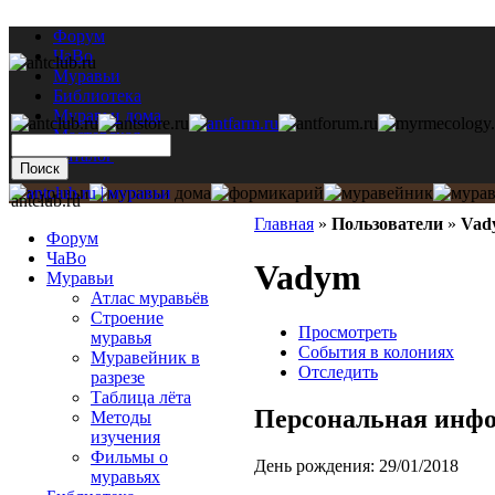
Форум
ЧаВо
Муравьи
Библиотека
Муравьи дома
Мастерская
Каталог
antclub.ru
Главная
»
Пользователи
»
Vad
Форум
ЧаВо
Vadym
Муравьи
Атлас муравьёв
Строение
Просмотреть
муравья
События в колониях
Муравейник в
Отследить
разрезе
Таблица лёта
Персональная инф
Методы
изучения
Фильмы о
День рождения:
29/01/2018
муравьях