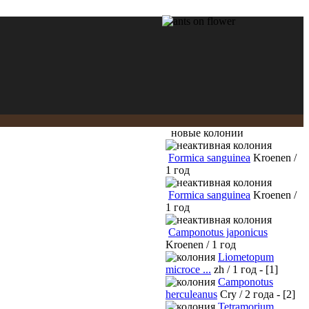
новые колонии
Formica sanguinea
Kroenen /
1 год
Formica sanguinea
Kroenen /
1 год
Camponotus japonicus
Kroenen / 1 год
Liometopum
microce ...
zh / 1 год - [1]
Camponotus
herculeanus
Cry / 2 года - [2]
Tetramorium