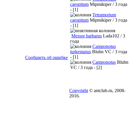
caespitum
Mipmikiper / 3 года
- [1]
Tetramorium
caespitum
Mipmikiper / 3 года
- [1]
Messor barbarus
Lada102 / 3
года
Camponotus
turkestanus
Bluhn VC / 3 года
- [1]
Сообщить об ошибке
Camponotus
Bluhn
VC / 3 года - [2]
Copyright
© antclub.ru, 2008-
2016.