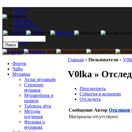
Форум
ЧаВо
Муравьи
Библиотека
Муравьи дома
Мастерская
Каталог
antclub.ru
Главная
»
Пользователи
»
V0l
Форум
ЧаВо
V0lka » Отсле
Муравьи
Атлас муравьёв
Строение
Просмотреть
муравья
События в колониях
Муравейник в
Отследить
разрезе
Таблица лёта
Сообщение
Автор
Откликов
Методы
Материалы отсутствуют.
изучения
Фильмы о
муравьях