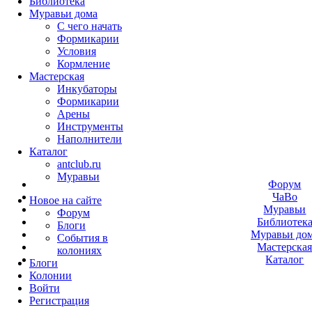
Библиотека
Муравьи дома
С чего начать
Формикарии
Условия
Кормление
Мастерская
Инкубаторы
Формикарии
Арены
Инструменты
Наполнители
Каталог
antclub.ru
Муравьи
Форум
ЧаВо
Новое на сайте
Муравьи
Форум
Библиотек
Блоги
Муравьи до
События в
Мастерска
колониях
Каталог
Блоги
Колонии
Войти
Peгиcтpaция