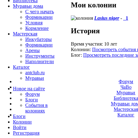
Библиотека
Мои колонии
Муравьи дома
С чего начать
Формикарии
Lasius niger
-
_1
Условия
Кормление
История
Мастерская
Инкубаторы
Время участия:
10 лет
Формикарии
Колонии:
Посмотреть события 
Арены
Блог:
Просмотреть последние з
Инструменты
Наполнители
Каталог
antclub.ru
Муравьи
Форум
ЧаВо
Новое на сайте
Муравьи
Форум
Библиотек
Блоги
Муравьи до
События в
Мастерска
колониях
Каталог
Блоги
Колонии
Войти
Peгиcтpaция