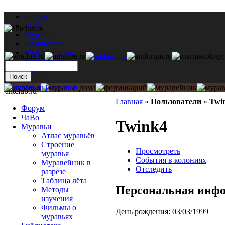
Форум
ЧаВо
Муравьи
Библиотека
Муравьи дома
Мастерская
Каталог
antclub.ru
Главная
»
Пользователи
»
Twi
Форум
ЧаВо
Twink4
Муравьи
Атлас муравьёв
Строение
Просмотреть
муравья
События в колониях
Муравейник в
Отследить
разрезе
Таблица лёта
Персональная инф
Методы
изучения
Фильмы о
День рождения:
03/03/1999
муравьях