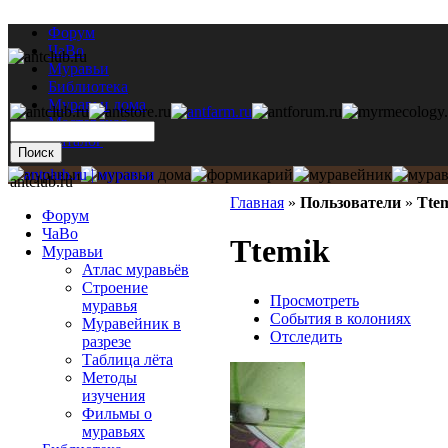
Форум
ЧаВо
Муравьи
Библиотека
Муравьи дома
Мастерская
Каталог
antclub.ru
Главная
»
Пользователи
»
Tte
Форум
ЧаВо
Ttemik
Муравьи
Атлас муравьёв
Строение
Просмотреть
муравья
События в колониях
Муравейник в
Отследить
разрезе
Таблица лёта
Методы
изучения
Фильмы о
муравьях