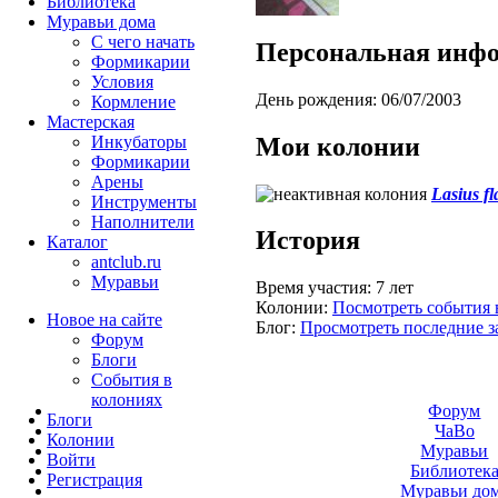
Библиотека
Муравьи дома
С чего начать
Персональная инф
Формикарии
Условия
День рождения:
06/07/2003
Кормление
Мастерская
Мои колонии
Инкубаторы
Формикарии
Арены
Lasius fl
Инструменты
Наполнители
История
Каталог
antclub.ru
Муравьи
Время участия:
7 лет
Колонии:
Посмотреть события 
Новое на сайте
Блог:
Просмотреть последние з
Форум
Блоги
События в
колониях
Форум
Блоги
ЧаВо
Колонии
Муравьи
Войти
Библиотек
Peгиcтpaция
Муравьи до