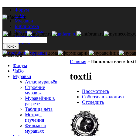
Форум
ЧаВо
Муравьи
Библиотека
Муравьи дома
Мастерская
Каталог
antclub.ru
Главная
»
Пользователи
»
toxtl
Форум
ЧаВо
toxtli
Муравьи
Атлас муравьёв
Строение
Просмотреть
муравья
События в колониях
Муравейник в
Отследить
разрезе
Таблица лёта
Методы
изучения
Фильмы о
муравьях