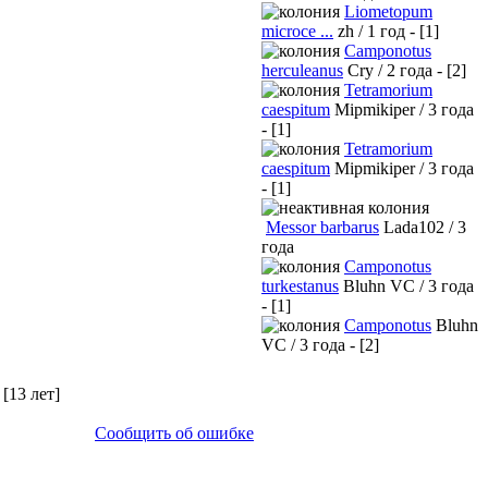
Liometopum
microce ...
zh / 1 год - [1]
Camponotus
herculeanus
Cry / 2 года - [2]
Tetramorium
caespitum
Mipmikiper / 3 года
- [1]
Tetramorium
caespitum
Mipmikiper / 3 года
- [1]
Messor barbarus
Lada102 / 3
года
Camponotus
turkestanus
Bluhn VC / 3 года
- [1]
Camponotus
Bluhn
VC / 3 года - [2]
[13 лет]
Сообщить об ошибке