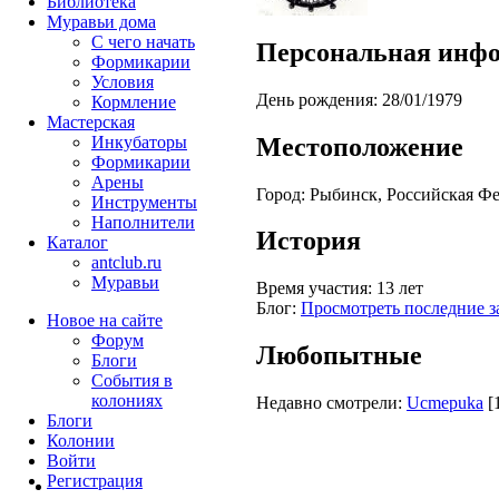
Библиотека
Муравьи дома
С чего начать
Персональная инф
Формикарии
Условия
День рождения:
28/01/1979
Кормление
Мастерская
Местоположение
Инкубаторы
Формикарии
Арены
Город:
Рыбинск, Российская Ф
Инструменты
Наполнители
История
Каталог
antclub.ru
Муравьи
Время участия:
13 лет
Блог:
Просмотреть последние з
Новое на сайте
Форум
Любопытные
Блоги
События в
колониях
Недавно смотрели:
Ucmepuka
[
Блоги
Колонии
Войти
Peгиcтpaция