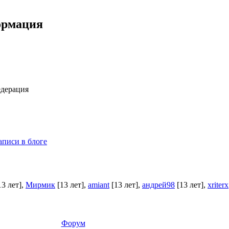
ормация
едерация
аписи в блоге
13 лет]
,
Мирмик
[13 лет]
,
amiant
[13 лет]
,
андрей98
[13 лет]
,
xriterx
Форум