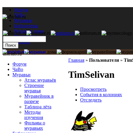
Форум
ЧаВо
Муравьи
Библиотека
Муравьи дома
Мастерская
Каталог
antclub.ru
Главная
»
Пользователи
»
TimS
Форум
ЧаВо
TimSelivan
Муравьи
Атлас муравьёв
Строение
Просмотреть
муравья
События в колониях
Муравейник в
Отследить
разрезе
Таблица лёта
Методы
изучения
Фильмы о
муравьях