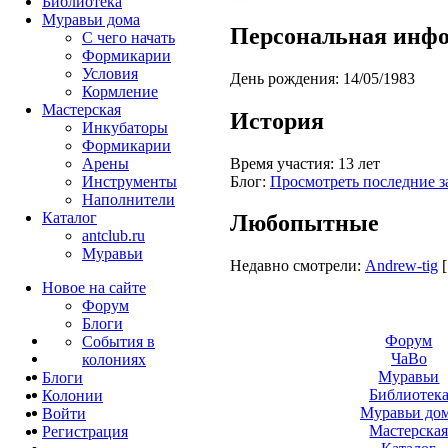
Библиотека
Муравьи дома
Персональная инф
С чего начать
Формикарии
Условия
День рождения:
14/05/1983
Кормление
Мастерская
История
Инкубаторы
Формикарии
Время участия:
13 лет
Арены
Блог:
Просмотреть последние з
Инструменты
Наполнители
Каталог
Любопытные
antclub.ru
Муравьи
Недавно смотрели:
Andrew-tig
Новое на сайте
Форум
Блоги
Форум
События в
ЧаВо
колониях
Муравьи
Блоги
Библиотек
Колонии
Муравьи до
Войти
Мастерска
Peгиcтpaция