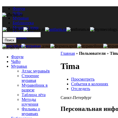
Форум
ЧаВо
Муравьи
Библиотека
Муравьи дома
Мастерская
Каталог
antclub.ru
Главная
»
Пользователи
»
Tim
Форум
ЧаВо
Tima
Муравьи
Атлас муравьёв
Строение
Просмотреть
муравья
События в колониях
Муравейник в
Отследить
разрезе
Таблица лёта
Санкт-Петербург
Методы
изучения
Персональная инф
Фильмы о
муравьях