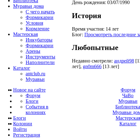
Библиотека
День рождения:
03/07/1990
Муравьи дома
С чего начать
История
Формикарии
Условия
Кормление
Время участия:
14 лет
Мастерская
Блог:
Просмотреть последние з
Инкубаторы
Формикарии
Любопытные
Арены
Инструменты
Недавно смотрели:
андрей98
[1
Наполнители
лет]
,
gn0m666
[13 лет]
Каталог
antclub.ru
Муравьи
Новое на сайте
Форум
Форум
ЧаВо
Блоги
Муравьи
События в
Библиотек
колониях
Муравьи до
Блоги
Мастерска
Колонии
Каталог
Войти
Peгиcтpaция