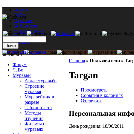
Форум
ЧаВо
Муравьи
Библиотека
Муравьи дома
Мастерская
Каталог
antclub.ru
Главная
»
Пользователи
»
Tar
Форум
ЧаВо
Targan
Муравьи
Атлас муравьёв
Строение
Просмотреть
муравья
События в колониях
Муравейник в
Отследить
разрезе
Таблица лёта
Персональная инф
Методы
изучения
Фильмы о
День рождения:
18/06/2011
муравьях