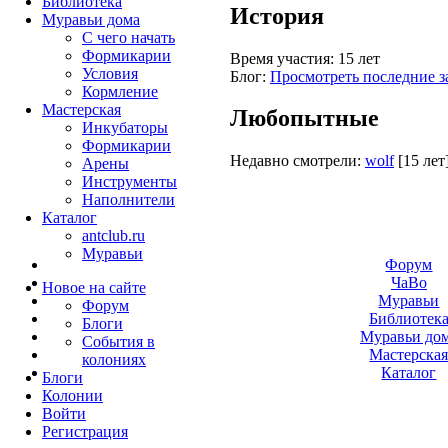
Библиотека
История
Муравьи дома
С чего начать
Формикарии
Время участия:
15 лет
Условия
Блог:
Просмотреть последние з
Кормление
Мастерская
Любопытные
Инкубаторы
Формикарии
Недавно смотрели:
wolf
[15 лет
Арены
Инструменты
Наполнители
Каталог
antclub.ru
Муравьи
Форум
ЧаВо
Новое на сайте
Муравьи
Форум
Библиотек
Блоги
Муравьи до
События в
Мастерска
колониях
Каталог
Блоги
Колонии
Войти
Peгиcтpaция