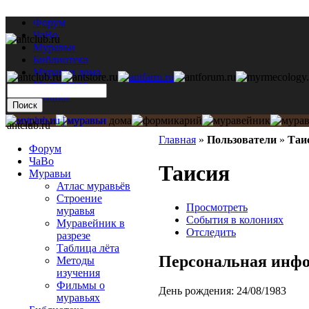
Форум
ЧаВо
Муравьи
Библиотека
Муравьи дома
Мастерская
Каталог
antclub.ru
Главная
»
Пользователи
»
Таи
Форум
ЧаВо
Таисия
Муравьи
Атлас муравьёв
Строение
Просмотреть
муравья
События в колониях
Муравейник в
Отследить
разрезе
Таблица лёта
Персональная инф
Методы
изучения
Фильмы о
День рождения:
24/08/1983
муравьях