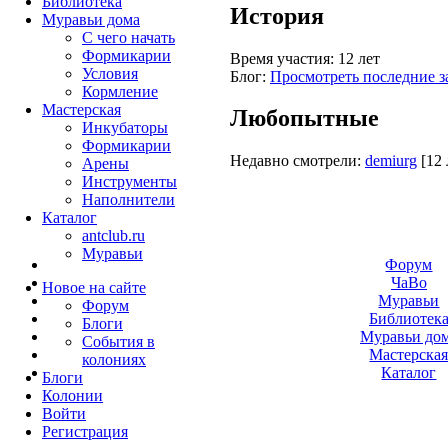
Библиотека
История
Муравьи дома
С чего начать
Формикарии
Время участия:
12 лет
Условия
Блог:
Просмотреть последние з
Кормление
Мастерская
Любопытные
Инкубаторы
Формикарии
Недавно смотрели:
demiurg
[12 
Арены
Инструменты
Наполнители
Каталог
antclub.ru
Муравьи
Форум
ЧаВо
Новое на сайте
Муравьи
Форум
Библиотек
Блоги
Муравьи до
События в
Мастерска
колониях
Каталог
Блоги
Колонии
Войти
Peгиcтpaция