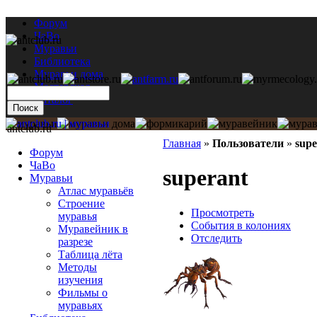
Форум
ЧаВо
Муравьи
Библиотека
Муравьи дома
Мастерская
Каталог
antclub.ru
Главная
»
Пользователи
»
supe
Форум
ЧаВо
superant
Муравьи
Атлас муравьёв
Строение
Просмотреть
муравья
События в колониях
Муравейник в
Отследить
разрезе
Таблица лёта
Методы
изучения
Фильмы о
муравьях