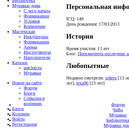
Библиотека
Персональная инф
Муравьи дома
С чего начать
Формикарии
ICQ:
149
Условия
День рождения:
17/03/2013
Кормление
Мастерская
История
Инкубаторы
Формикарии
Арены
Время участия:
13 лет
Инструменты
Блог:
Просмотреть последние з
Наполнители
Каталог
Любопытные
antclub.ru
Муравьи
Недавно смотрели:
xriterx
[13 л
Новое на сайте
лет]
,
lexa96
[13 лет]
Форум
Блоги
События в
колониях
Форум
Блоги
ЧаВо
Колонии
Муравьи
Войти
Библиотек
Peгиcтpaция
Муравьи до