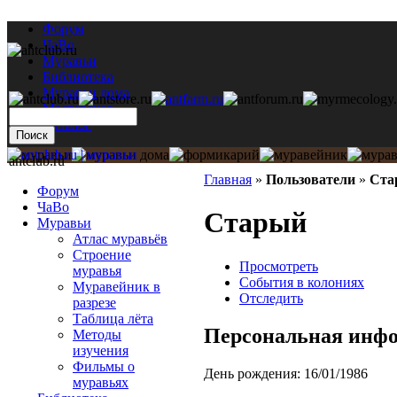
Форум
ЧаВо
Муравьи
Библиотека
Муравьи дома
Мастерская
Каталог
antclub.ru
Главная
»
Пользователи
»
Ста
Форум
ЧаВо
Старый
Муравьи
Атлас муравьёв
Строение
Просмотреть
муравья
События в колониях
Муравейник в
Отследить
разрезе
Таблица лёта
Персональная инф
Методы
изучения
Фильмы о
День рождения:
16/01/1986
муравьях