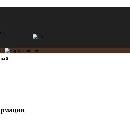
рый
ормация