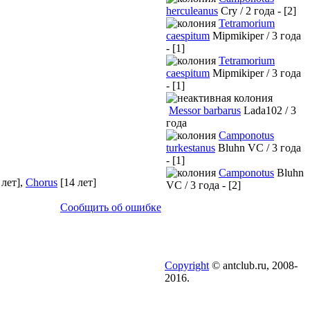
herculeanus
Cry / 2 года - [2]
Tetramorium
caespitum
Mipmikiper / 3 года
- [1]
Tetramorium
caespitum
Mipmikiper / 3 года
- [1]
Messor barbarus
Lada102 / 3
года
Camponotus
turkestanus
Bluhn VC / 3 года
- [1]
Camponotus
Bluhn
 лет]
,
Chorus
[14 лет]
VC / 3 года - [2]
Сообщить об ошибке
Copyright
© antclub.ru, 2008-
2016.