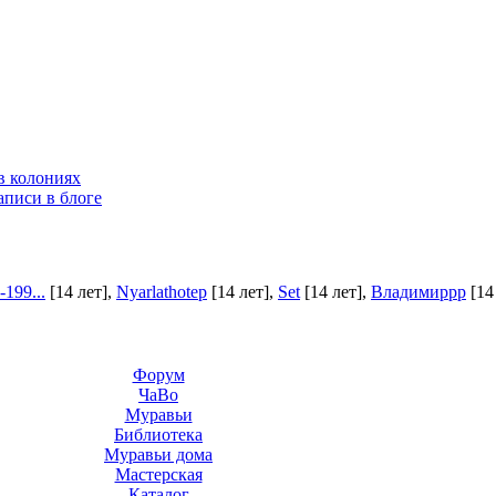
в колониях
аписи в блоге
199...
[14 лет]
,
Nyarlathotep
[14 лет]
,
Set
[14 лет]
,
Владимиррр
[14
Форум
ЧаВо
Муравьи
Библиотека
Муравьи дома
Мастерская
Каталог