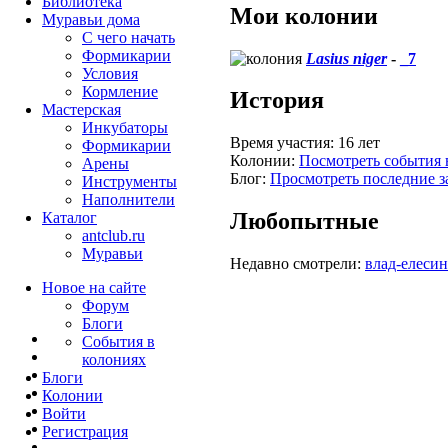
Библиотека
Мои колонии
Муравьи дома
С чего начать
Формикарии
Lasius niger
-
_7
Условия
Кормление
История
Мастерская
Инкубаторы
Время участия:
16 лет
Формикарии
Колонии:
Посмотреть события 
Арены
Блог:
Просмотреть последние з
Инструменты
Наполнители
Любопытные
Каталог
antclub.ru
Муравьи
Недавно смотрели:
влад-елесин-
Новое на сайте
Форум
Блоги
События в
колониях
Блоги
Колонии
Войти
Peгиcтpaция