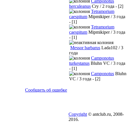
Camponotus
herculeanus
Cry / 2 года - [2]
Tetramorium
caespitum
Mipmikiper / 3 года
- [1]
Tetramorium
caespitum
Mipmikiper / 3 года
- [1]
Messor barbarus
Lada102 / 3
года
Camponotus
turkestanus
Bluhn VC / 3 года
- [1]
Camponotus
Bluhn
VC / 3 года - [2]
Сообщить об ошибке
Copyright
© antclub.ru, 2008-
2016.