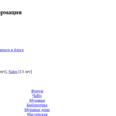
ормация
аписи в блоге
лет]
,
Salos
[13 лет]
Форум
ЧаВо
Муравьи
Библиотека
Муравьи дома
Мастерская