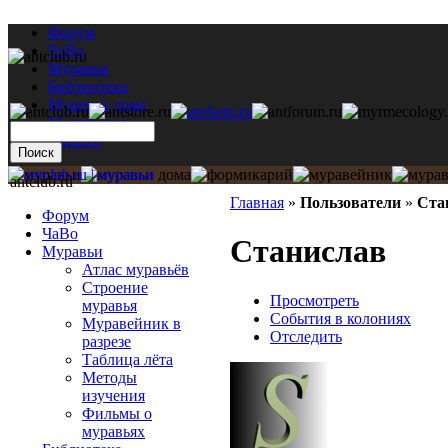
Форум
ЧаВо
Муравьи
Библиотека
Муравьи дома
Мастерская
Каталог
antclub.ru
Главная
»
Пользователи
»
Ста
Форум
ЧаВо
Станислав
Муравьи
Атлас муравьёв
Строение
Просмотреть
муравья
События в колониях
Муравейник в
Отследить
разрезе
Таблица лёта
Методы
изучения
Фильмы о
муравьях