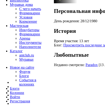
Библиотека
Муравьи дома
С чего начать
Персональная инф
Формикарии
Условия
День рождения:
28/12/1980
Кормление
Мастерская
История
Инкубаторы
Формикарии
Арены
Время участия:
13 лет
Инструменты
Блог:
Просмотреть последние з
Наполнители
Каталог
Любопытные
antclub.ru
Муравьи
Недавно смотрели:
Paradox
[13 
Новое на сайте
Форум
Блоги
События в
колониях
Блоги
Колонии
Войти
Peгиcтpaция