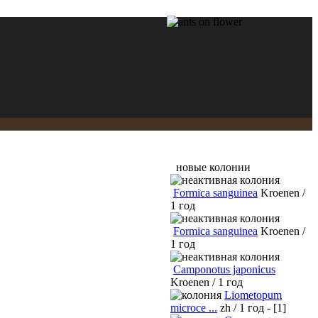
новые колонии
Formica sanguinea
Kroenen /
1 год
Formica sanguinea
Kroenen /
1 год
Camponotus japonicus
Kroenen / 1 год
Liometopum
microce ...
zh / 1 год - [1]